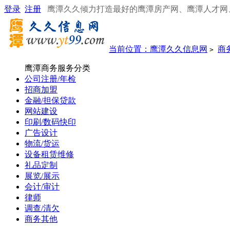
登录
注册
鹰潭久久倾力打造最好的鹰潭房产网、鹰潭人才网
当前位置：
鹰潭久久信息网
商
>
鹰潭商务服务分类
公司注册/年检
招商加盟
金融/担保贷款
网站建设
印刷/数码快印
广告设计
物流/货运
设备租赁维修
礼品定制
展览/展示
会计/审计
律师
调查/清欠
商务其他