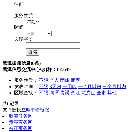
律师
服务性质：
时间：
关键字：
鹰潭律师信息(0条)
鹰潭信息交流中心QQ群：1195491
服务性质：
不限
个人
团体
商家
发表时间：
不限
3天内
一周内
一个月以内
三个月以内
区域查找：
不限
鹰潭
贵溪
余江
龙虎山
全市
其他
共0记录
友情链接
立即申请链接
鹰潭商务网
贵溪商务网
余江商务网