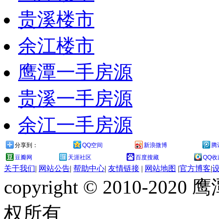
贵溪楼市
余江楼市
鹰潭一手房源
贵溪一手房源
余江一手房源
分享到：
QQ空间
新浪微博
腾
豆瓣网
天涯社区
百度搜藏
QQ收
关于我们
|
网站公告
|
帮助中心
|
友情链接
|
网站地图
|
官方博客
|
copyright © 2010-
权所有