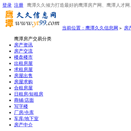
登录
注册
鹰潭久久倾力打造最好的鹰潭房产网、鹰潭人才网
当前位置：
鹰潭久久信息网
房
>
鹰潭房产交易分类
房产资讯
房产交流
楼盘楼市
出租房屋
求租房屋
房屋出售
房屋求购
合租房屋
日租房/短租房
商铺/店面
写字楼
厂房/仓库
车库/地下室
房产中介