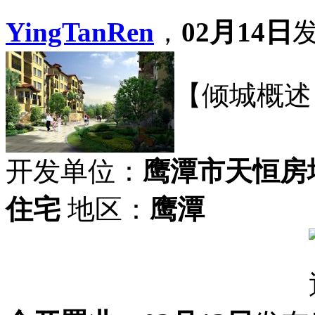
YingTanRen
，
02月14日
【倾城概述
开发单位：
鹰潭市天恒房
住宅
地区：
鹰潭