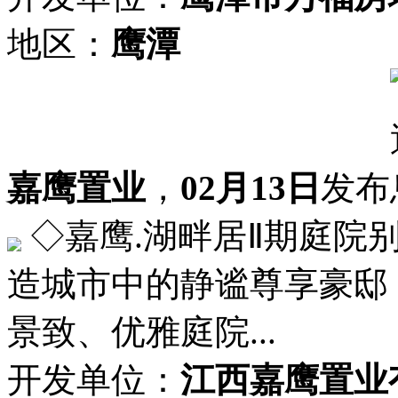
地区：
鹰潭
嘉鹰置业
，
02月13日
发布
◇嘉鹰.湖畔居Ⅱ期庭院
造城市中的静谧尊享豪邸
景致、优雅庭院...
开发单位：
江西嘉鹰置业