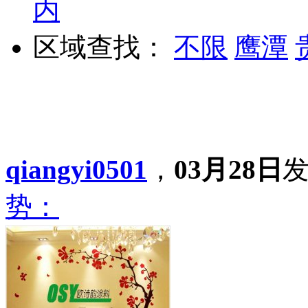
内
区域查找：
不限
鹰潭
qiangyi0501
，
03月28日
势：