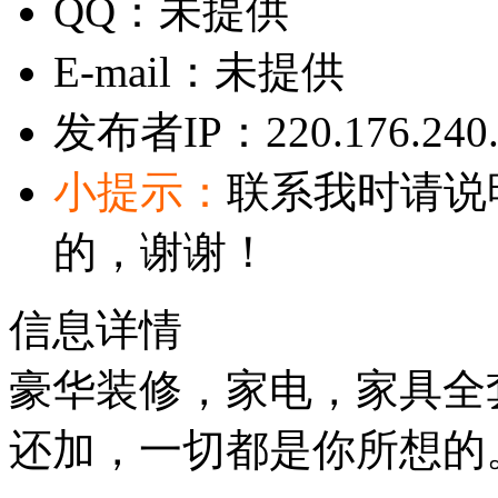
QQ：
未提供
E-mail：
未提供
发布者IP：
220.176.240
小提示：
联系我时请说
的，谢谢！
信息详情
豪华装修，家电，家具全
还加，一切都是你所想的