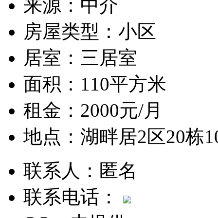
来源：
中介
房屋类型：
小区
居室：
三居室
面积：
110平方米
租金：
2000元/月
地点：
湖畔居2区20栋1
联系人：
匿名
联系电话：