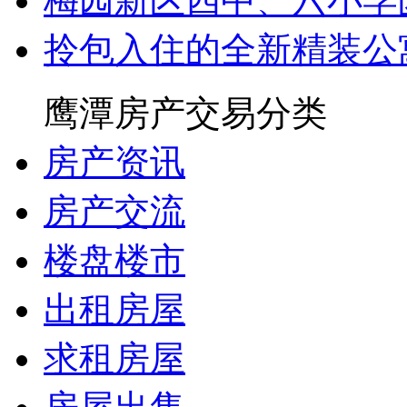
梅园新区四中、六小学
拎包入住的全新精装公
鹰潭房产交易分类
房产资讯
房产交流
楼盘楼市
出租房屋
求租房屋