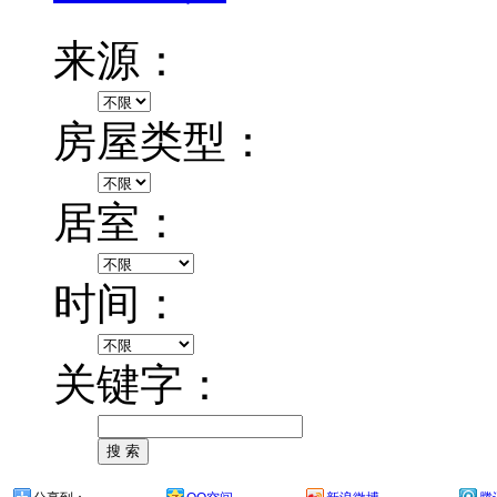
来源：
房屋类型：
居室：
时间：
关键字：