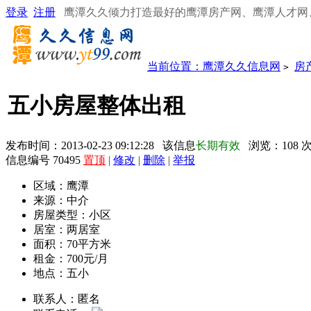
登录
注册
鹰潭久久倾力打造最好的鹰潭房产网、鹰潭人才网
当前位置：
鹰潭久久信息网
房
>
五小房屋整体出租
发布时间：2013-02-23 09:12:28 该信息
长期有效
浏览：
108
信息编号 70495
置顶
|
修改
|
删除
|
举报
区域：
鹰潭
来源：
中介
房屋类型：
小区
居室：
两居室
面积：
70平方米
租金：
700元/月
地点：
五小
联系人：
匿名