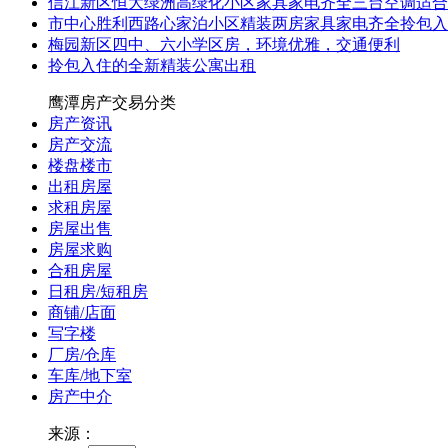
信江新区恒大绿洲高绿化小区家具家电齐全三台空调适合
市中心胜利西路心家泊小区精装两房家具家电齐全拎包入
梅园新区四中、六小学区房，环境优雅，交通便利
拎包入住的全新精装公寓出租
鹰潭房产交易分类
房产资讯
房产交流
楼盘楼市
出租房屋
求租房屋
房屋出售
房屋求购
合租房屋
日租房/短租房
商铺/店面
写字楼
厂房/仓库
车库/地下室
房产中介
来源：