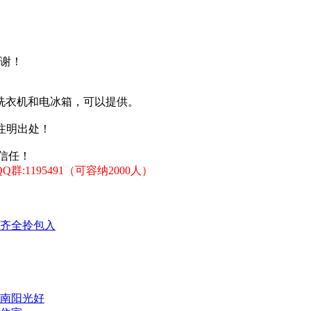
谢！
洗衣机和电冰箱，可以提供。
注明出处！
信任！
:1195491（可容纳2000人）
齐全拎包入
南阳光好