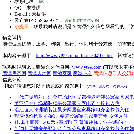
联系电话：
QQ：
未提供
E-mail：
未提供
发布者IP：
59.62.97.*
江西省鹰潭市 电信ADSL
小提示：
联系我时请说明是在鹰潭久久信息网看到的，谢
信息详情
地理位置优越，上学、购物、出行、休闲均十分方便，如需要
本内容来源于：
http://www.yt99.com/info-id-70495.html
，转载请
联系时说明来自鹰潭久久信息网(
www.yt99.com
)可以获取更多
鹰潭房产网
鹰潭人才网
鹰潭商家
鹰潭交友
鹰潭信息千人交流QQ群
信息评论
【我们猜测您对以下信息或许感兴趣】
(
您也可以发布一条信息»
)
时代广场斜对面汇金广场北区宾馆待遇精装公寓家具家电
美亚汇金广场精装精品公寓家具家电齐全拎包入住
沿江恒大绿洲精装江景房两居室家具家电齐全拎包入住
靓房低价抢租 心家泊 精装公寓家具家电齐全 拎包入住
佳城.美丽园 1200元 2室2厅1卫 普通装修，业主诚心出
凯翔新天地旁美亚汇金广场公寓家具家电齐全拎包入住朝