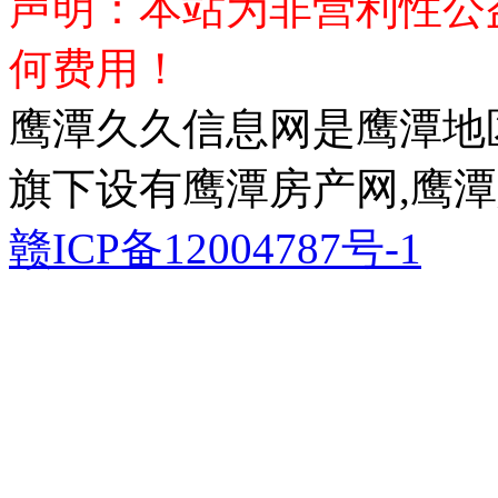
声明：本站为非营利性公
何费用！
鹰潭久久信息网是鹰潭地
旗下设有鹰潭房产网,鹰潭
赣ICP备12004787号-1