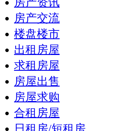
房产资讯
房产交流
楼盘楼市
出租房屋
求租房屋
房屋出售
房屋求购
合租房屋
日租房/短租房