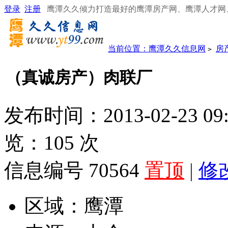
登录
注册
鹰潭久久倾力打造最好的鹰潭房产网、鹰潭人才网
当前位置：
鹰潭久久信息网
房
>
（真诚房产）肉联厂
发布时间：2013-02-23 09
览：
105
次
信息编号 70564
置顶
|
修
区域：
鹰潭