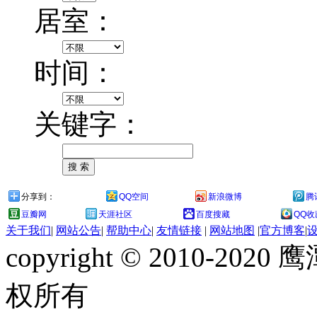
居室：
时间：
关键字：
分享到：
QQ空间
新浪微博
腾
豆瓣网
天涯社区
百度搜藏
QQ收
关于我们
|
网站公告
|
帮助中心
|
友情链接
|
网站地图
|
官方博客
|
copyright © 2010-
权所有