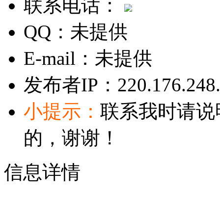
联系电话：
QQ：
未提供
E-mail：
未提供
发布者IP：
220.176.248
小提示：
联系我时请说
的，谢谢！
信息详情