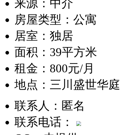
来源：
中介
房屋类型：
公寓
居室：
独居
面积：
39平方米
租金：
800元/月
地点：
三川盛世华庭
联系人：
匿名
联系电话：