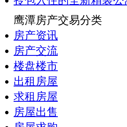
拎包入住的全新精装公
鹰潭房产交易分类
房产资讯
房产交流
楼盘楼市
出租房屋
求租房屋
房屋出售