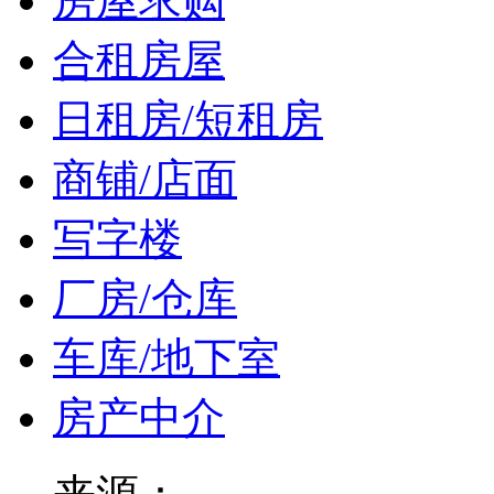
房屋求购
合租房屋
日租房/短租房
商铺/店面
写字楼
厂房/仓库
车库/地下室
房产中介