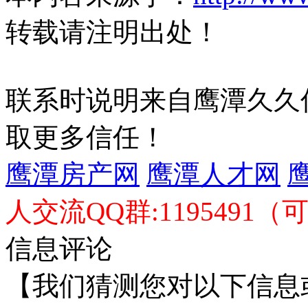
转载请注明出处！
联系时说明来自鹰潭久久
取更多信任！
鹰潭房产网
鹰潭人才网
人交流QQ群:1195491（
信息评论
【我们猜测您对以下信息