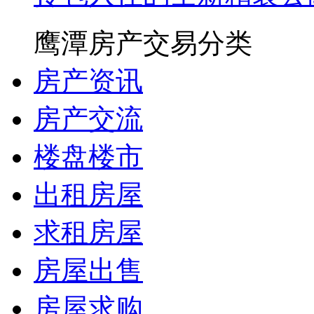
鹰潭房产交易分类
房产资讯
房产交流
楼盘楼市
出租房屋
求租房屋
房屋出售
房屋求购