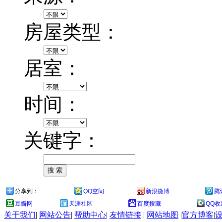
房屋类型：
居室：
时间：
关键字：
分享到：
QQ空间
新浪微博
腾
豆瓣网
天涯社区
百度搜藏
QQ收
关于我们
|
网站公告
|
帮助中心
|
友情链接
|
网站地图
|
官方博客
|