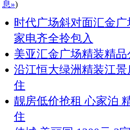
息»
)
时代广场斜对面汇金广
家电齐全拎包入
美亚汇金广场精装精品
沿江恒大绿洲精装江景
住
靓房低价抢租 心家泊 
住