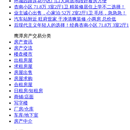
环城西路莲花小区门口大两居地段好看房方便
杏南小区 71.8万 3室2厅1卫 精装修居住上学不二选择！
业主诚心出售，心家泊 52万 2室2厅1卫 毛坯，急急急！
汽车站附近 旺府世家 干净清爽装修 小两房 总价低
后现代主义年轻人的选择！经典杏南小区 71.8万 3室2厅1
鹰潭房产交易分类
房产资讯
房产交流
楼盘楼市
出租房屋
求租房屋
房屋出售
房屋求购
合租房屋
日租房/短租房
商铺/店面
写字楼
厂房/仓库
车库/地下室
房产中介