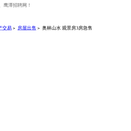
、鹰潭招聘网！
产交易
房屋出售
奥林山水 观景房3房急售
>
>