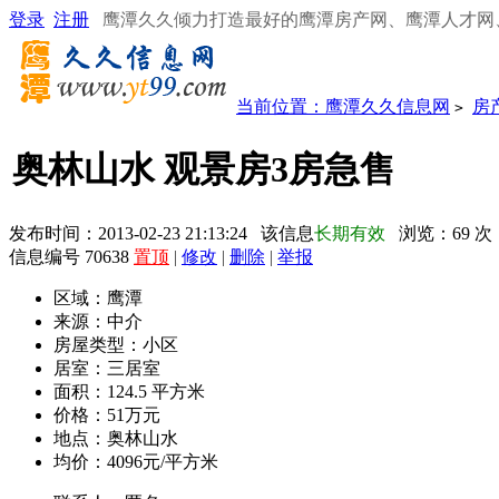
登录
注册
鹰潭久久倾力打造最好的鹰潭房产网、鹰潭人才网
当前位置：
鹰潭久久信息网
房
>
奥林山水 观景房3房急售
发布时间：2013-02-23 21:13:24 该信息
长期有效
浏览：
69
次
信息编号 70638
置顶
|
修改
|
删除
|
举报
区域：
鹰潭
来源：
中介
房屋类型：
小区
居室：
三居室
面积：
124.5 平方米
价格：
51万元
地点：
奥林山水
均价：
4096元/平方米