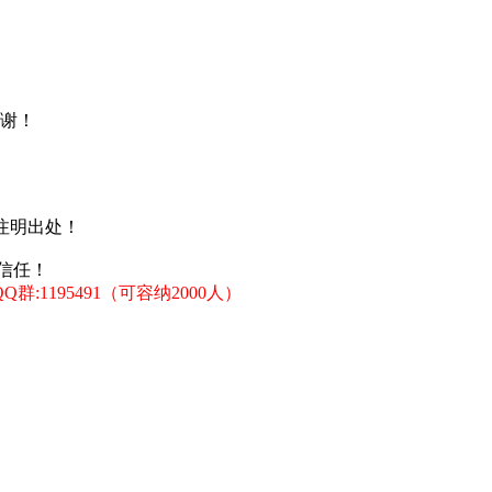
谢！
注明出处！
信任！
:1195491（可容纳2000人）