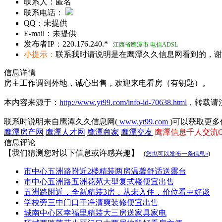
联系人：
匿名
联系电话：
QQ：
未提供
E-mail：
未提供
发布者IP：
220.176.240.*
江西省鹰潭市 电信ADSL
小提示：
联系我时请说明是在鹰潭久久信息网看到的，谢
信息详情
房主工作调到外地，诚心出售，欢迎来电看房（有钥匙）。
本内容来源于：
http://www.yt99.com/info-id-70638.html
，转载请
联系时说明来自鹰潭久久信息网(
www.yt99.com
)可以获取更多
鹰潭房产网
鹰潭人才网
鹰潭商家
鹰潭交友
鹰潭信息千人交流QQ群
信息评论
【我们猜测您对以下信息或许感兴趣】
(
您也可以发布一条信息»
)
市中心五洲路附近2楼精装两房温馨舒适送露台
市中心五洲路五洲花苑大型复式楼便宜出售
五洲路附近，全新精装3房，从未入住，价位看中好谈
学校旁三中门口干净清爽装修便宜出售
城南中心区幸福里精装大三房送家具家电