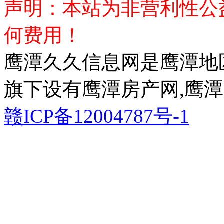
声明：本站为非营利性公
何费用！
鹰潭久久信息网是鹰潭地
旗下设有鹰潭房产网,鹰潭
赣ICP备12004787号-1