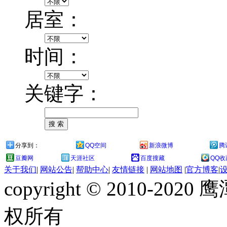
居室：
时间：
关键字：
分享到：
QQ空间
新浪微博
腾
豆瓣网
天涯社区
百度搜藏
QQ收
关于我们
|
网站公告
|
帮助中心
|
友情链接
|
网站地图
|
官方博客
|
copyright © 2010-
权所有