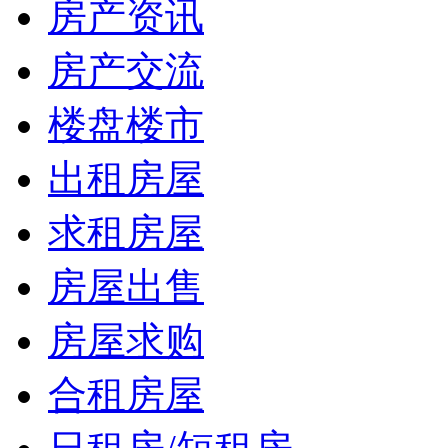
房产资讯
房产交流
楼盘楼市
出租房屋
求租房屋
房屋出售
房屋求购
合租房屋