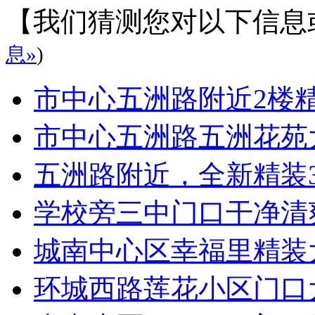
【我们猜测您对以下信息
息»
)
市中心五洲路附近2楼
市中心五洲路五洲花苑
五洲路附近，全新精装
学校旁三中门口干净清
城南中心区幸福里精装
环城西路莲花小区门口