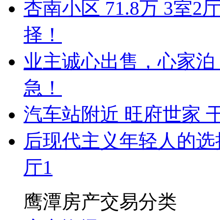
杏南小区 71.8万 3
择！
业主诚心出售，心家泊 5
急！
汽车站附近 旺府世家 
后现代主义年轻人的选择！
厅1
鹰潭房产交易分类