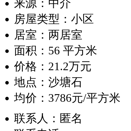
来源：
中介
房屋类型：
小区
居室：
两居室
面积：
56 平方米
价格：
21.2万元
地点：
沙塘石
均价：
3786元/平方米
联系人：
匿名