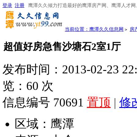
登录
注册
鹰潭久久倾力打造最好的鹰潭房产网、鹰潭人才网
当前位置：
鹰潭久久信息网
房
>
超值好房急售沙塘石2室1厅
发布时间：2013-02-23 22
览：
60
次
信息编号 70691
置顶
|
修
区域：
鹰潭