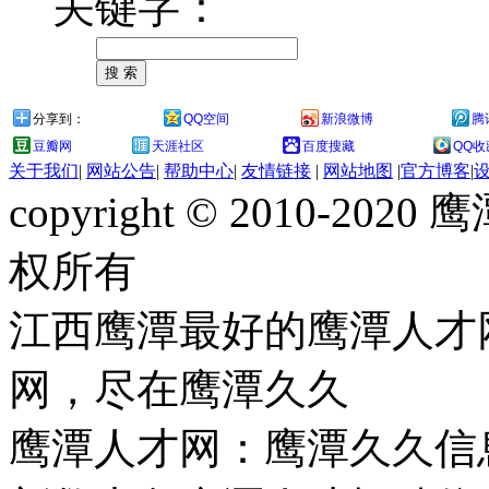
关键字：
分享到：
QQ空间
新浪微博
腾
豆瓣网
天涯社区
百度搜藏
QQ收
关于我们
|
网站公告
|
帮助中心
|
友情链接
|
网站地图
|
官方博客
|
copyright © 2010-
权所有
江西鹰潭最好的鹰潭人才
网，尽在鹰潭久久
鹰潭人才网：鹰潭久久信