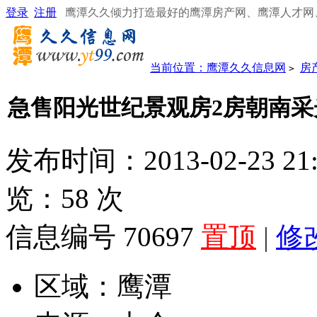
登录
注册
鹰潭久久倾力打造最好的鹰潭房产网、鹰潭人才网
当前位置：
鹰潭久久信息网
房
>
急售阳光世纪景观房2房朝南采
发布时间：2013-02-23 21
览：
58
次
信息编号 70697
置顶
|
修
区域：
鹰潭