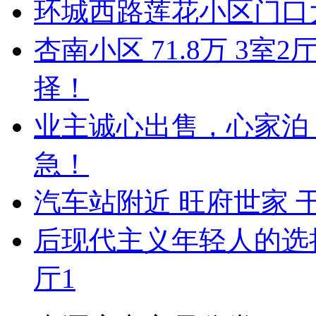
环城西路莲花小区门口
杏南小区 71.8万 3
择！
业主诚心出售，心家泊 5
急！
汽车站附近 旺府世家 
后现代主义年轻人的选择！
厅1