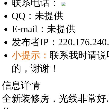
联系电话：
QQ：
未提供
E-mail：
未提供
发布者IP：
220.176.240
小提示：
联系我时请说
的，谢谢！
信息详情
全新装修房，光线非常好