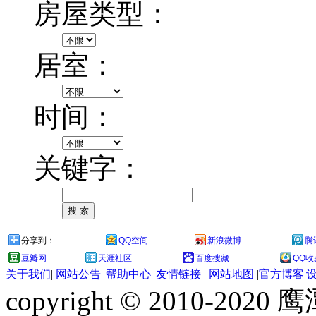
房屋类型：
居室：
时间：
关键字：
分享到：
QQ空间
新浪微博
腾
豆瓣网
天涯社区
百度搜藏
QQ收
关于我们
|
网站公告
|
帮助中心
|
友情链接
|
网站地图
|
官方博客
|
copyright © 2010-