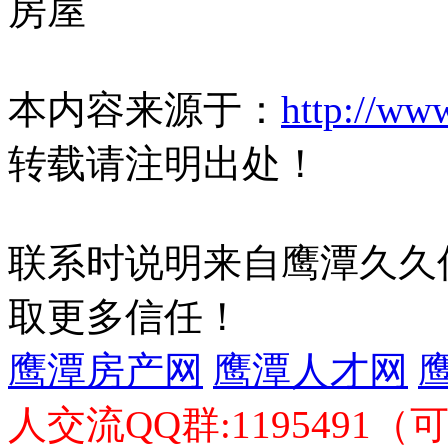
房屋
本内容来源于：
http://ww
转载请注明出处！
联系时说明来自鹰潭久久
取更多信任！
鹰潭房产网
鹰潭人才网
人交流QQ群:1195491（