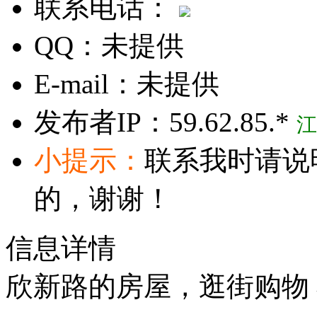
联系电话：
QQ：
未提供
E-mail：
未提供
发布者IP：
59.62.85.*
江
小提示：
联系我时请说
的，谢谢！
信息详情
欣新路的房屋，逛街购物