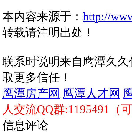
本内容来源于：
http://ww
转载请注明出处！
联系时说明来自鹰潭久久
取更多信任！
鹰潭房产网
鹰潭人才网
人交流QQ群:1195491（
信息评论