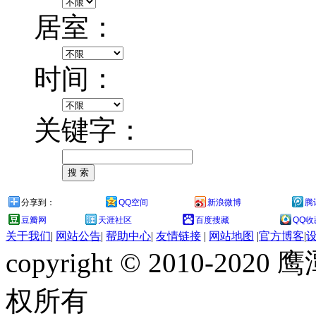
居室：
时间：
关键字：
分享到：
QQ空间
新浪微博
腾
豆瓣网
天涯社区
百度搜藏
QQ收
关于我们
|
网站公告
|
帮助中心
|
友情链接
|
网站地图
|
官方博客
|
copyright © 2010-
权所有