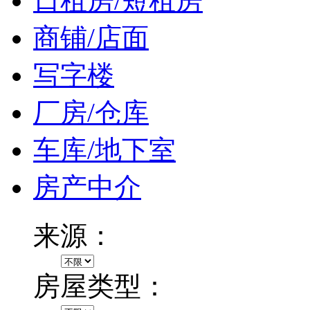
日租房/短租房
商铺/店面
写字楼
厂房/仓库
车库/地下室
房产中介
来源：
房屋类型：