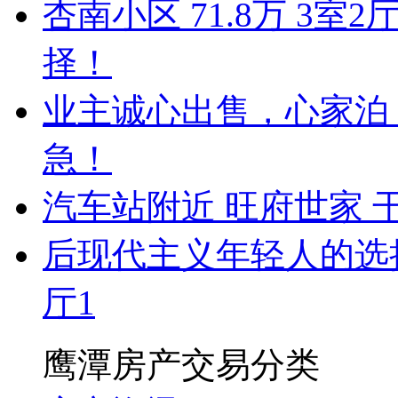
杏南小区 71.8万 3
择！
业主诚心出售，心家泊 5
急！
汽车站附近 旺府世家 
后现代主义年轻人的选择！
厅1
鹰潭房产交易分类