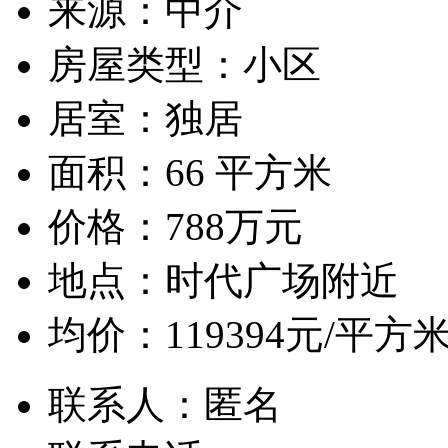
来源：
中介
房屋类型：
小区
居室：
独居
面积：
66 平方米
价格：
788万元
地点：
时代广场附近
均价：
119394元/平方
联系人：
匿名