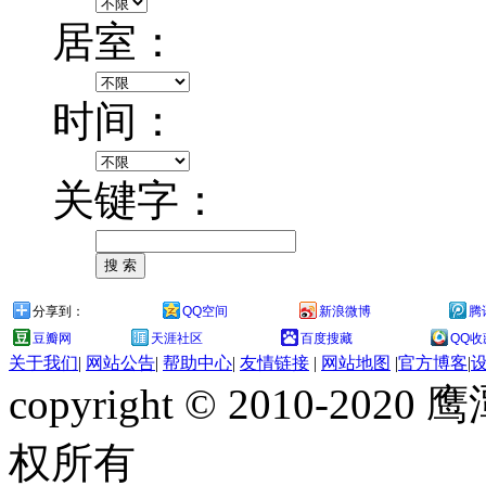
居室：
时间：
关键字：
分享到：
QQ空间
新浪微博
腾
豆瓣网
天涯社区
百度搜藏
QQ收
关于我们
|
网站公告
|
帮助中心
|
友情链接
|
网站地图
|
官方博客
|
copyright © 2010-
权所有