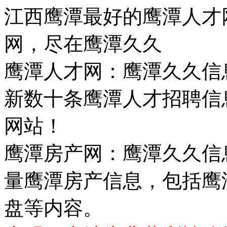
江西鹰潭最好的鹰潭人才
网，尽在鹰潭久久
鹰潭人才网：鹰潭久久信
新数十条鹰潭人才招聘信
网站！
鹰潭房产网：鹰潭久久信
量鹰潭房产信息，包括鹰
盘等内容。