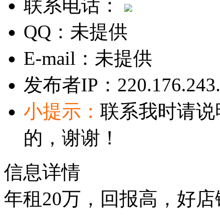
联系电话：
QQ：
未提供
E-mail：
未提供
发布者IP：
220.176.243
小提示：
联系我时请说
的，谢谢！
信息详情
年租20万，回报高，好