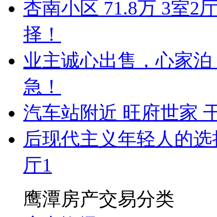
杏南小区 71.8万 3
择！
业主诚心出售，心家泊 5
急！
汽车站附近 旺府世家 
后现代主义年轻人的选择！
厅1
鹰潭房产交易分类