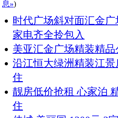
息»
)
时代广场斜对面汇金广
家电齐全拎包入
美亚汇金广场精装精品
沿江恒大绿洲精装江景
住
靓房低价抢租 心家泊 
住