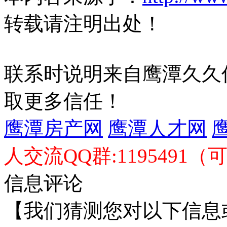
转载请注明出处！
联系时说明来自鹰潭久久
取更多信任！
鹰潭房产网
鹰潭人才网
人交流QQ群:1195491（
信息评论
【我们猜测您对以下信息