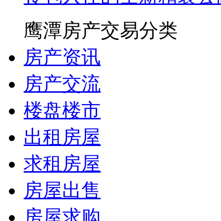
鹰潭房产交易分类
房产资讯
房产交流
楼盘楼市
出租房屋
求租房屋
房屋出售
房屋求购