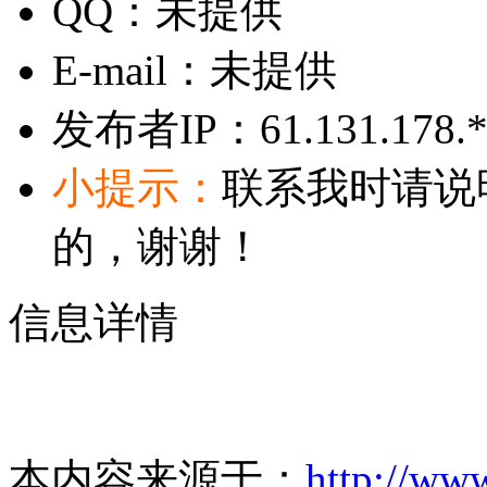
QQ：
未提供
E-mail：
未提供
发布者IP：
61.131.178.
小提示：
联系我时请说
的，谢谢！
信息详情
本内容来源于：
http://ww