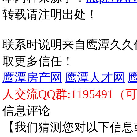
转载请注明出处！
联系时说明来自鹰潭久久
取更多信任！
鹰潭房产网
鹰潭人才网
人交流QQ群:1195491（
信息评论
【我们猜测您对以下信息