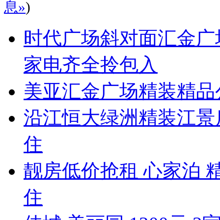
息»
)
时代广场斜对面汇金广
家电齐全拎包入
美亚汇金广场精装精品
沿江恒大绿洲精装江景
住
靓房低价抢租 心家泊 
住