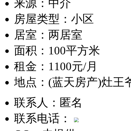
来源：
中介
房屋类型：
小区
居室：
两居室
面积：
100平方米
租金：
1100元/月
地点：
(蓝天房产)灶王
联系人：
匿名
联系电话：