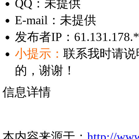
QQ：
未提供
E-mail：
未提供
发布者IP：
61.131.178.
小提示：
联系我时请说
的，谢谢！
信息详情
本内容来源于：
http://ww