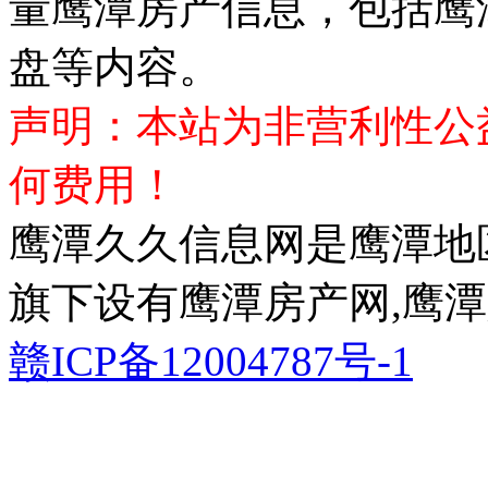
量鹰潭房产信息，包括鹰
盘等内容。
声明：本站为非营利性公
何费用！
鹰潭久久信息网是鹰潭地
旗下设有鹰潭房产网,鹰潭
赣ICP备12004787号-1