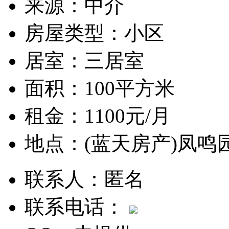
来源：
中介
房屋类型：
小区
居室：
三居室
面积：
100平方米
租金：
1100元/月
地点：
(蓝天房产)凤鸣
联系人：
匿名
联系电话：