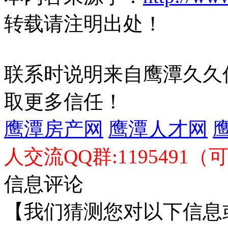
转载请注明出处！
联系时说明来自鹰潭久久
取更多信任！
鹰潭房产网
鹰潭人才网
人交流QQ群:1195491（
信息评论
【我们猜测您对以下信息