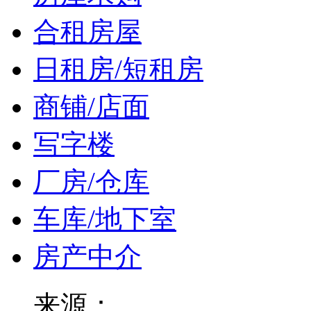
合租房屋
日租房/短租房
商铺/店面
写字楼
厂房/仓库
车库/地下室
房产中介
来源：