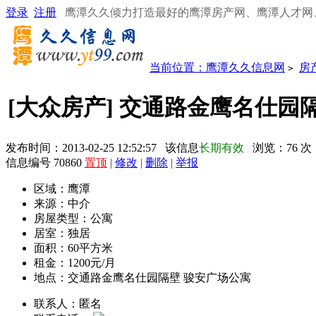
登录
注册
鹰潭久久倾力打造最好的鹰潭房产网、鹰潭人才网
当前位置：
鹰潭久久信息网
房
>
[大众房产] 交通路金鹰名仕园
发布时间：2013-02-25 12:52:57 该信息
长期有效
浏览：
76
次
信息编号 70860
置顶
|
修改
|
删除
|
举报
区域：
鹰潭
来源：
中介
房屋类型：
公寓
居室：
独居
面积：
60平方米
租金：
1200元/月
地点：
交通路金鹰名仕园隔壁 骏安广场公寓
联系人：
匿名