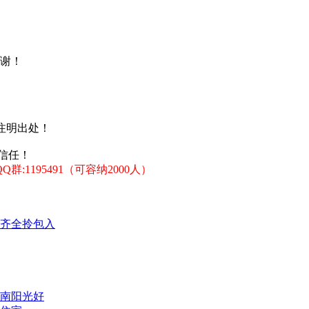
谢！
注明出处！
信任！
:1195491（可容纳2000人）
齐全拎包入
南阳光好