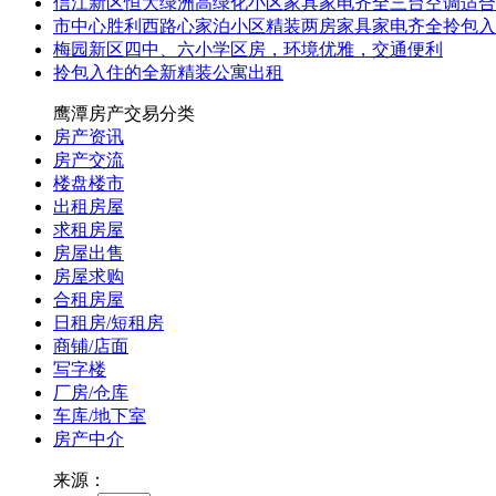
信江新区恒大绿洲高绿化小区家具家电齐全三台空调适合
市中心胜利西路心家泊小区精装两房家具家电齐全拎包入
梅园新区四中、六小学区房，环境优雅，交通便利
拎包入住的全新精装公寓出租
鹰潭房产交易分类
房产资讯
房产交流
楼盘楼市
出租房屋
求租房屋
房屋出售
房屋求购
合租房屋
日租房/短租房
商铺/店面
写字楼
厂房/仓库
车库/地下室
房产中介
来源：