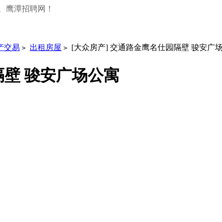
、鹰潭招聘网！
产交易
出租房屋
[大众房产] 交通路金鹰名仕园隔壁 骏安广
>
>
隔壁 骏安广场公寓