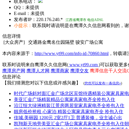
联系电话：
QQ：
未提供
E-mail：
未提供
发布者IP：
220.176.240.*
江西省鹰潭市 电信ADSL
小提示：
联系我时请说明是在鹰潭久久信息网看到的，谢
信息详情
[大众房产] 交通路金鹰名仕园隔壁 骏安广场公寓
本内容来源于：
http://www.yt99.com/info-id-70860.html
，转载请
联系时说明来自鹰潭久久信息网(
www.yt99.com
)可以获取更多
鹰潭房产网
鹰潭人才网
鹰潭商家
鹰潭交友
鹰潭信息千人交流QQ群
信息评论
【我们猜测您对以下信息或许感兴趣】
(
您也可以发布一条信息»
)
时代广场斜对面汇金广场北区宾馆待遇精装公寓家具家电
美亚汇金广场精装精品公寓家具家电齐全拎包入住
沿江恒大绿洲精装江景房两居室家具家电齐全拎包入住
靓房低价抢租 心家泊 精装公寓家具家电齐全 拎包入住
佳城.美丽园 1200元 2室2厅1卫 普通装修，业主诚心出
凯翔新天地旁美亚汇金广场公寓家具家电齐全拎包入住朝