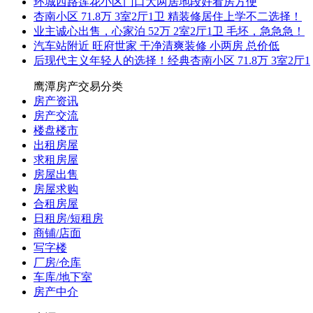
环城西路莲花小区门口大两居地段好看房方便
杏南小区 71.8万 3室2厅1卫 精装修居住上学不二选择！
业主诚心出售，心家泊 52万 2室2厅1卫 毛坯，急急急！
汽车站附近 旺府世家 干净清爽装修 小两房 总价低
后现代主义年轻人的选择！经典杏南小区 71.8万 3室2厅1
鹰潭房产交易分类
房产资讯
房产交流
楼盘楼市
出租房屋
求租房屋
房屋出售
房屋求购
合租房屋
日租房/短租房
商铺/店面
写字楼
厂房/仓库
车库/地下室
房产中介