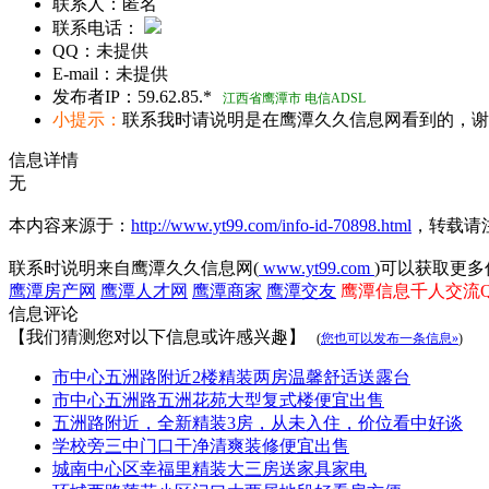
联系人：
匿名
联系电话：
QQ：
未提供
E-mail：
未提供
发布者IP：
59.62.85.*
江西省鹰潭市 电信ADSL
小提示：
联系我时请说明是在鹰潭久久信息网看到的，谢
信息详情
无
本内容来源于：
http://www.yt99.com/info-id-70898.html
，转载请
联系时说明来自鹰潭久久信息网(
www.yt99.com
)可以获取更多
鹰潭房产网
鹰潭人才网
鹰潭商家
鹰潭交友
鹰潭信息千人交流QQ群
信息评论
【我们猜测您对以下信息或许感兴趣】
(
您也可以发布一条信息»
)
市中心五洲路附近2楼精装两房温馨舒适送露台
市中心五洲路五洲花苑大型复式楼便宜出售
五洲路附近，全新精装3房，从未入住，价位看中好谈
学校旁三中门口干净清爽装修便宜出售
城南中心区幸福里精装大三房送家具家电