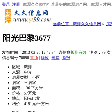
登录
注册
鹰潭久久倾力打造最好的鹰潭房产网、鹰潭人才网
当前位置：
鹰潭久久信息网
房
>
阳光巴黎3677
发布时间：2013-02-25 12:42:34 该信息
长期有效
浏览：
79
次
信息编号 70898
置顶
|
修改
|
删除
|
举报
区域：
鹰潭
来源：
中介
房屋类型：
小区
居室：
三居室
面积：
136 平方米
价格：
57万元
地点：
阳光巴黎
均价：
4191元/平方米