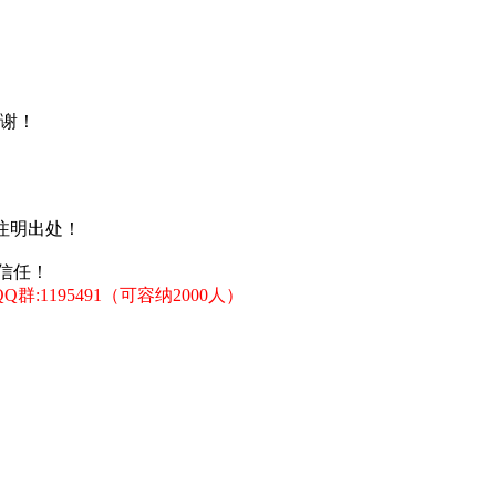
谢！
注明出处！
信任！
:1195491（可容纳2000人）