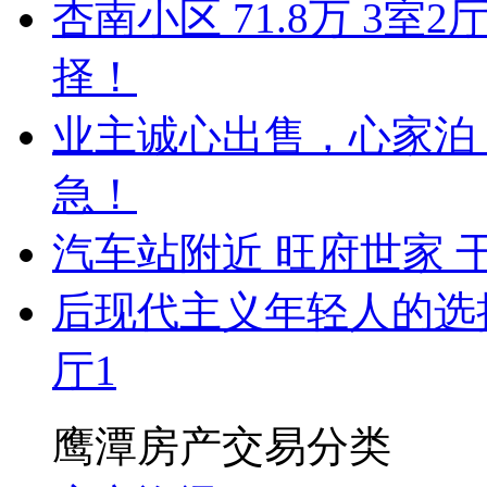
杏南小区 71.8万 3
择！
业主诚心出售，心家泊 5
急！
汽车站附近 旺府世家 
后现代主义年轻人的选择！
厅1
鹰潭房产交易分类