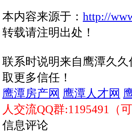
本内容来源于：
http://ww
转载请注明出处！
联系时说明来自鹰潭久久
取更多信任！
鹰潭房产网
鹰潭人才网
人交流QQ群:1195491（
信息评论