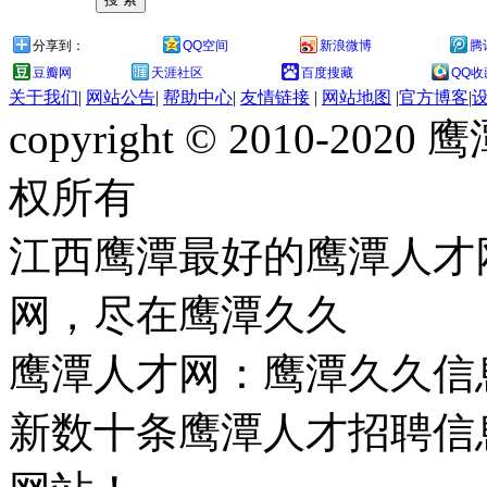
分享到：
QQ空间
新浪微博
腾
豆瓣网
天涯社区
百度搜藏
QQ收
关于我们
|
网站公告
|
帮助中心
|
友情链接
|
网站地图
|
官方博客
|
copyright © 2010-
权所有
江西鹰潭最好的鹰潭人才
网，尽在鹰潭久久
鹰潭人才网：鹰潭久久信
新数十条鹰潭人才招聘信