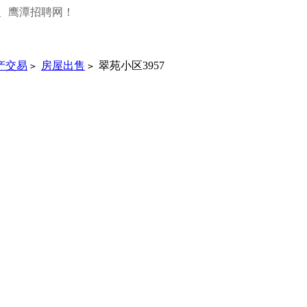
、鹰潭招聘网！
产交易
房屋出售
翠苑小区3957
>
>