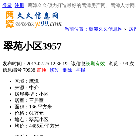
登录
注册
鹰潭久久倾力打造最好的鹰潭房产网、鹰潭人才网
当前位置：
鹰潭久久信息网
房
>
翠苑小区3957
发布时间：2013-02-25 12:36:19 该信息
长期有效
浏览：
99
次
信息编号 70938
置顶
|
修改
|
删除
|
举报
区域：
鹰潭
来源：
中介
房屋类型：
小区
居室：
三居室
面积：
136 平方米
价格：
61万元
地点：
翠苑小区
均价：
4485元/平方米