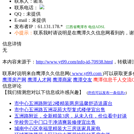
联系人：
匿名
联系电话：
QQ：
未提供
E-mail：
未提供
发布者IP：
61.131.178.*
江西省鹰潭市 电信ADSL
小提示：
联系我时请说明是在鹰潭久久信息网看到的，谢
信息详情
无
本内容来源于：
http://www.yt99.com/info-id-70938.html
，转载请
联系时说明来自鹰潭久久信息网(
www.yt99.com
)可以获取更多
鹰潭房产网
鹰潭人才网
鹰潭商家
鹰潭交友
鹰潭信息千人交流QQ群
信息评论
【我们猜测您对以下信息或许感兴趣】
(
您也可以发布一条信息»
)
市中心五洲路附近2楼精装两房温馨舒适送露台
市中心五洲路五洲花苑大型复式楼便宜出售
五洲路附近，全新精装3房，从未入住，价位看中好谈
学校旁三中门口干净清爽装修便宜出售
城南中心区幸福里精装大三房送家具家电