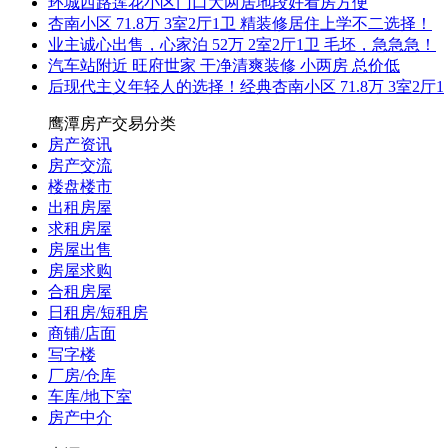
环城西路莲花小区门口大两居地段好看房方便
杏南小区 71.8万 3室2厅1卫 精装修居住上学不二选择！
业主诚心出售，心家泊 52万 2室2厅1卫 毛坯，急急急！
汽车站附近 旺府世家 干净清爽装修 小两房 总价低
后现代主义年轻人的选择！经典杏南小区 71.8万 3室2厅1
鹰潭房产交易分类
房产资讯
房产交流
楼盘楼市
出租房屋
求租房屋
房屋出售
房屋求购
合租房屋
日租房/短租房
商铺/店面
写字楼
厂房/仓库
车库/地下室
房产中介