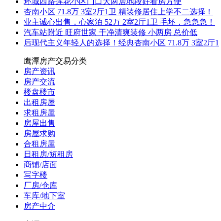
环城西路莲花小区门口大两居地段好看房方便
杏南小区 71.8万 3室2厅1卫 精装修居住上学不二选择！
业主诚心出售，心家泊 52万 2室2厅1卫 毛坯，急急急！
汽车站附近 旺府世家 干净清爽装修 小两房 总价低
后现代主义年轻人的选择！经典杏南小区 71.8万 3室2厅1
鹰潭房产交易分类
房产资讯
房产交流
楼盘楼市
出租房屋
求租房屋
房屋出售
房屋求购
合租房屋
日租房/短租房
商铺/店面
写字楼
厂房/仓库
车库/地下室
房产中介