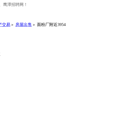
、鹰潭招聘网！
产交易
房屋出售
面粉厂附近3954
>
>
次