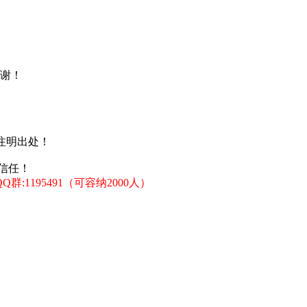
谢！
注明出处！
信任！
:1195491（可容纳2000人）