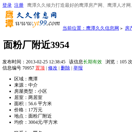
登录
注册
鹰潭久久倾力打造最好的鹰潭房产网、鹰潭人才网
当前位置：
鹰潭久久信息网
房
>
面粉厂附近3954
发布时间：2013-02-25 12:38:45 该信息
长期有效
浏览：
105
信息编号 70957
置顶
|
修改
|
删除
|
举报
区域：
鹰潭
来源：
中介
房屋类型：
小区
居室：
两居室
面积：
56.6 平方米
价格：
17万元
地点：
面粉厂附近
均价：
3004元/平方米