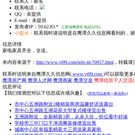
联系人：
匿名
联系电话：
QQ：
未提供
E-mail：
未提供
发布者IP：
59.62.83.*
江西省鹰潭市 电信ADSL
小提示：
联系我时请说明是在鹰潭久久信息网看到的，谢
信息详情
家电家具齐全，全送。
本内容来源于：
http://www.yt99.com/info-id-70957.html
，转载请
联系时说明来自鹰潭久久信息网(
www.yt99.com
)可以获取更多
鹰潭房产网
鹰潭人才网
鹰潭商家
鹰潭交友
鹰潭信息千人交流QQ群
信息评论
【我们猜测您对以下信息或许感兴趣】
(
您也可以发布一条信息»
)
市中心五洲路附近2楼精装两房温馨舒适送露台
市中心五洲路五洲花苑大型复式楼便宜出售
五洲路附近，全新精装3房，从未入住，价位看中好谈
学校旁三中门口干净清爽装修便宜出售
城南中心区幸福里精装大三房送家具家电