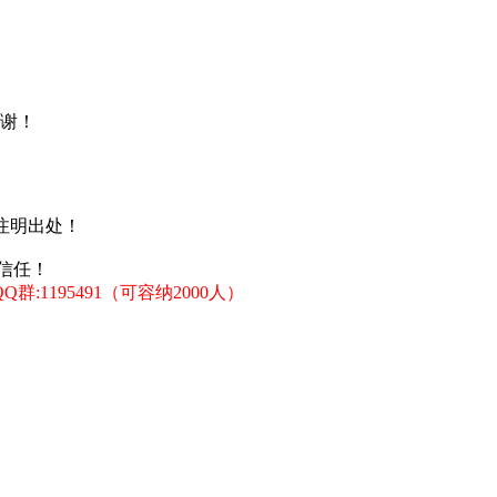
谢！
注明出处！
信任！
:1195491（可容纳2000人）