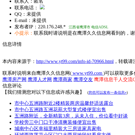
联系人：
匿名
联系电话：
QQ：
未提供
E-mail：
未提供
发布者IP：
220.176.248.*
江西省鹰潭市 电信ADSL
小提示：
联系我时请说明是在鹰潭久久信息网看到的，谢
信息详情
本内容来源于：
http://www.yt99.com/info-id-70966.html
，转载请
联系时说明来自鹰潭久久信息网(
www.yt99.com
)可以获取更多
鹰潭房产网
鹰潭人才网
鹰潭商家
鹰潭交友
鹰潭信息千人交流QQ群
信息评论
【我们猜测您对以下信息或许感兴趣】
(
您也可以发布一条信息»
)
市中心五洲路附近2楼精装两房温馨舒适送露台
市中心五洲路五洲花苑大型复式楼便宜出售
五洲路附近，全新精装3房，从未入住，价位看中好谈
学校旁三中门口干净清爽装修便宜出售
城南中心区幸福里精装大三房送家具家电
环城西路莲花小区门口大两居地段好看房方便