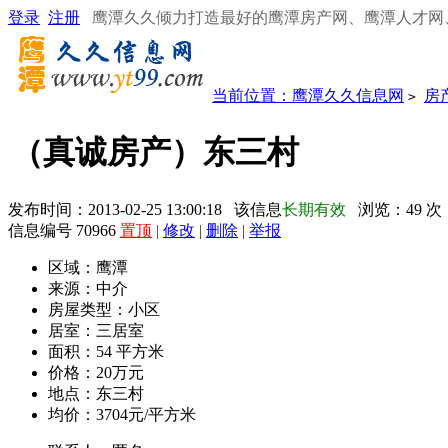
登录
注册
鹰潭久久倾力打造最好的鹰潭房产网、鹰潭人才网
当前位置：
鹰潭久久信息网
房
>
（真诚房产）东三村
发布时间：2013-02-25 13:00:18 该信息
长期有效
浏览：
49
次
信息编号 70966
置顶
|
修改
|
删除
|
举报
区域：
鹰潭
来源：
中介
房屋类型：
小区
居室：
三居室
面积：
54 平方米
价格：
20万元
地点：
东三村
均价：
3704元/平方米