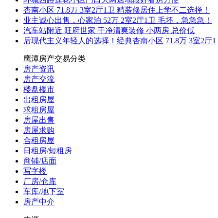
杏南小区 71.8万 3室2厅1卫 精装修居住上学不二选择！
业主诚心出售，心家泊 52万 2室2厅1卫 毛坯，急急急！
汽车站附近 旺府世家 干净清爽装修 小两房 总价低
后现代主义年轻人的选择！经典杏南小区 71.8万 3室2厅1
鹰潭房产交易分类
房产资讯
房产交流
楼盘楼市
出租房屋
求租房屋
房屋出售
房屋求购
合租房屋
日租房/短租房
商铺/店面
写字楼
厂房/仓库
车库/地下室
房产中介