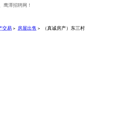
、鹰潭招聘网！
产交易
房屋出售
（真诚房产）东三村
>
>