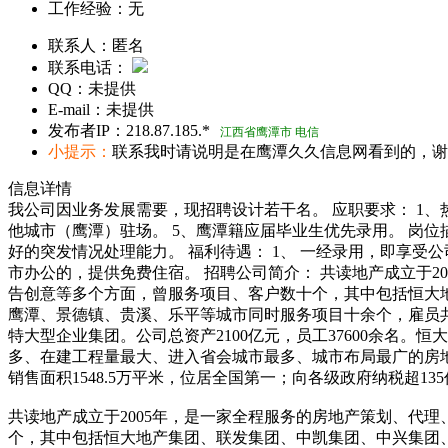
工作经验：
无
联系人：
匿名
联系电话：
QQ：
未提供
E-mail：
未提供
发布者IP：
218.87.185.*
江西省鹰潭市 电信
小提示：
联系我时请说明是在鹰潭久久信息网看到的，谢
信息详情
我公司因业务发展需要，现招聘设计若干名。 应职要求： 1、
他城市（鹰潭）驻场。 5、鹰潭籍应届毕业生优先录用。 岗位
好的突发情况处理能力。 福利待遇： 1、 一经录用，即享受公司
市办公的，提供免费住宿。 招聘公司简介： 共读地产成立于
告创意等多个方面，曾服务项目、客户数十个，其中包括恒大
鹰潭、景德镇、贵溪、乐平等城市同时服务项目十余个，雇员共
特大型企业集团。公司总资产2100亿元，员工37600余名。
多、在建工程量最大、进入省会城市最多、城市布局最广的房地产龙
销售面积1548.5万平米，位居全国第一；向各级政府纳税超13
共读地产成立于2005年，是一家全程服务的房地产策划、代
个，其中包括恒大地产集团、联发集团、中凯集团、中兴集团