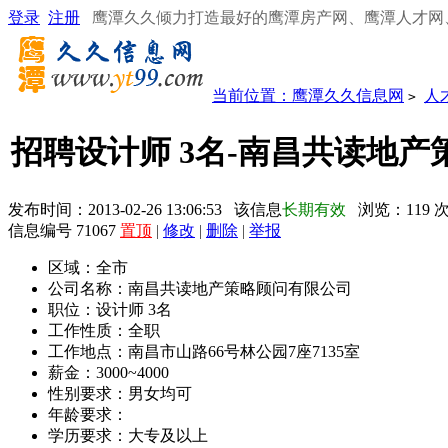
登录
注册
鹰潭久久倾力打造最好的鹰潭房产网、鹰潭人才网
当前位置：
鹰潭久久信息网
人
>
招聘设计师 3名-南昌共读地
发布时间：2013-02-26 13:06:53 该信息
长期有效
浏览：
119
信息编号 71067
置顶
|
修改
|
删除
|
举报
区域：
全市
公司名称：
南昌共读地产策略顾问有限公司
职位：
设计师 3名
工作性质：
全职
工作地点：
南昌市山路66号林公园7座7135室
薪金：
3000~4000
性别要求：
男女均可
年龄要求：
学历要求：
大专及以上