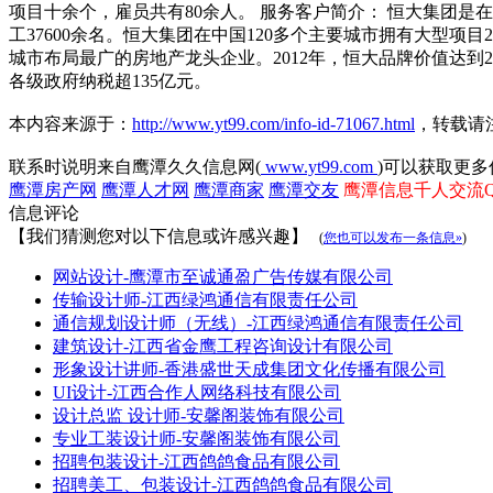
项目十余个，雇员共有80余人。 服务客户简介： 恒大集团是
工37600余名。恒大集团在中国120多个主要城市拥有大型
城市布局最广的房地产龙头企业。2012年，恒大品牌价值达到24
各级政府纳税超135亿元。
本内容来源于：
http://www.yt99.com/info-id-71067.html
，转载请
联系时说明来自鹰潭久久信息网(
www.yt99.com
)可以获取更多
鹰潭房产网
鹰潭人才网
鹰潭商家
鹰潭交友
鹰潭信息千人交流QQ群
信息评论
【我们猜测您对以下信息或许感兴趣】
(
您也可以发布一条信息»
)
网站设计-鹰潭市至诚通盈广告传媒有限公司
传输设计师-江西绿鸿通信有限责任公司
通信规划设计师（无线）-江西绿鸿通信有限责任公司
建筑设计-江西省金鹰工程咨询设计有限公司
形象设计讲师-香港盛世天成集团文化传播有限公司
UI设计-江西合作人网络科技有限公司
设计总监 设计师-安馨阁装饰有限公司
专业工装设计师-安馨阁装饰有限公司
招聘包装设计-江西鸽鸽食品有限公司
招聘美工、包装设计-江西鸽鸽食品有限公司