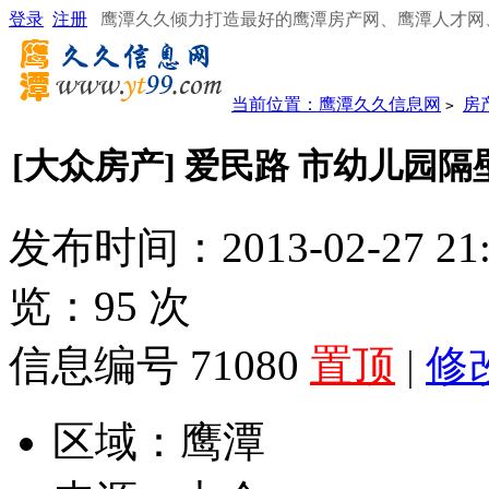
登录
注册
鹰潭久久倾力打造最好的鹰潭房产网、鹰潭人才网
当前位置：
鹰潭久久信息网
房
>
[大众房产] 爱民路 市幼儿园隔
发布时间：2013-02-27 21
览：
95
次
信息编号 71080
置顶
|
修
区域：
鹰潭