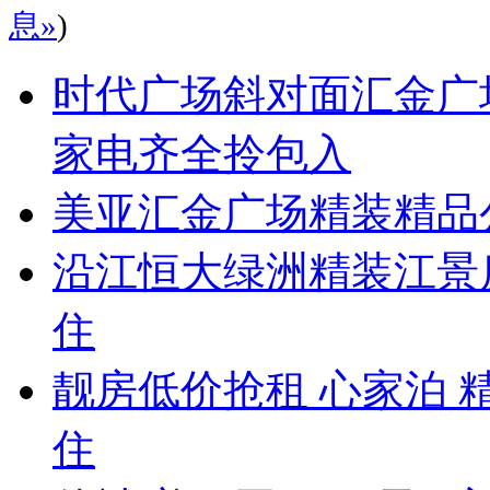
息»
)
时代广场斜对面汇金广
家电齐全拎包入
美亚汇金广场精装精品
沿江恒大绿洲精装江景
住
靓房低价抢租 心家泊 
住