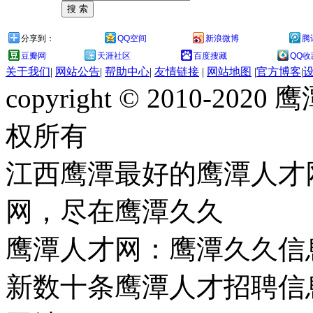
分享到：
QQ空间
新浪微博
腾
豆瓣网
天涯社区
百度搜藏
QQ收
关于我们
|
网站公告
|
帮助中心
|
友情链接
|
网站地图
|
官方博客
|
copyright © 2010-
权所有
江西鹰潭最好的鹰潭人才
网，尽在鹰潭久久
鹰潭人才网：鹰潭久久信
新数十条鹰潭人才招聘信