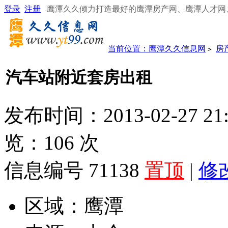
登录
注册
鹰潭久久倾力打造最好的鹰潭房产网、鹰潭人才网
当前位置：
鹰潭久久信息网
房
>
汽车站附近套房出租
发布时间：2013-02-27 21
览：
106
次
信息编号 71138
置顶
|
修
区域：
鹰潭