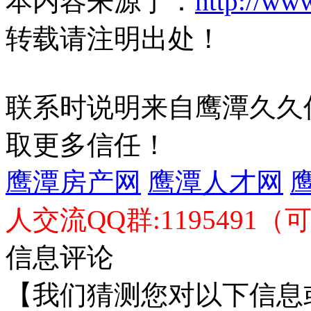
本内容来源于：
http://ww
转载请注明出处！
联系时说明来自鹰潭久久
取更多信任！
鹰潭房产网
鹰潭人才网
人交流QQ群:1195491（
信息评论
【我们猜测您对以下信息