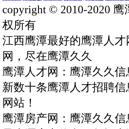
copyright © 2010-
权所有
江西鹰潭最好的鹰潭人才
网，尽在鹰潭久久
鹰潭人才网：鹰潭久久信
新数十条鹰潭人才招聘信
网站！
鹰潭房产网：鹰潭久久信