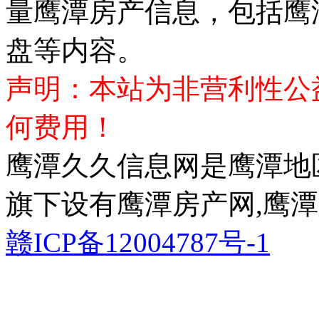
量鹰潭房产信息，包括鹰
盘等内容。
声明：本站为非营利性公
何费用！
鹰潭久久信息网是鹰潭地
旗下设有鹰潭房产网,鹰潭
赣ICP备12004787号-1