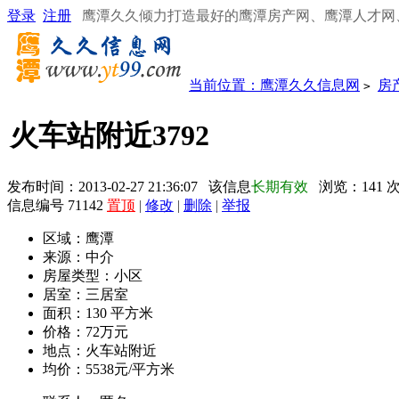
登录
注册
鹰潭久久倾力打造最好的鹰潭房产网、鹰潭人才网
当前位置：
鹰潭久久信息网
房
>
火车站附近3792
发布时间：2013-02-27 21:36:07 该信息
长期有效
浏览：
141
信息编号 71142
置顶
|
修改
|
删除
|
举报
区域：
鹰潭
来源：
中介
房屋类型：
小区
居室：
三居室
面积：
130 平方米
价格：
72万元
地点：
火车站附近
均价：
5538元/平方米