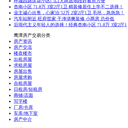
环城西路莲花小区门口大两居地段好看房方便
杏南小区 71.8万 3室2厅1卫 精装修居住上学不二选择！
业主诚心出售，心家泊 52万 2室2厅1卫 毛坯，急急急！
汽车站附近 旺府世家 干净清爽装修 小两房 总价低
后现代主义年轻人的选择！经典杏南小区 71.8万 3室2厅1
鹰潭房产交易分类
房产资讯
房产交流
楼盘楼市
出租房屋
求租房屋
房屋出售
房屋求购
合租房屋
日租房/短租房
商铺/店面
写字楼
厂房/仓库
车库/地下室
房产中介