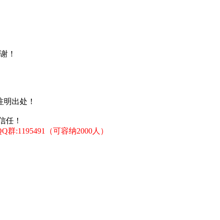
谢！
注明出处！
信任！
:1195491（可容纳2000人）