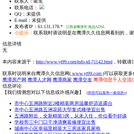
联系人：
匿名
联系电话：
QQ：
未提供
E-mail：
未提供
发布者IP：
61.131.178.*
江西省鹰潭市 电信ADSL
小提示：
联系我时请说明是在鹰潭久久信息网看到的，谢
信息详情
无
本内容来源于：
http://www.yt99.com/info-id-71142.html
，转载请
联系时说明来自鹰潭久久信息网(
www.yt99.com
)可以获取更多
鹰潭房产网
鹰潭人才网
鹰潭商家
鹰潭交友
鹰潭信息千人交流QQ群
信息评论
【我们猜测您对以下信息或许感兴趣】
(
您也可以发布一条信息»
)
市中心五洲路附近2楼精装两房温馨舒适送露台
市中心五洲路五洲花苑大型复式楼便宜出售
五洲路附近，全新精装3房，从未入住，价位看中好谈
学校旁三中门口干净清爽装修便宜出售
城南中心区幸福里精装大三房送家具家电