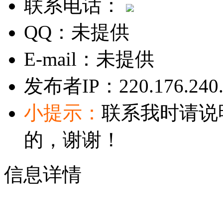
联系电话：
QQ：
未提供
E-mail：
未提供
发布者IP：
220.176.240
小提示：
联系我时请说
的，谢谢！
信息详情