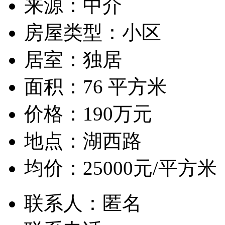
来源：
中介
房屋类型：
小区
居室：
独居
面积：
76 平方米
价格：
190万元
地点：
湖西路
均价：
25000元/平方米
联系人：
匿名