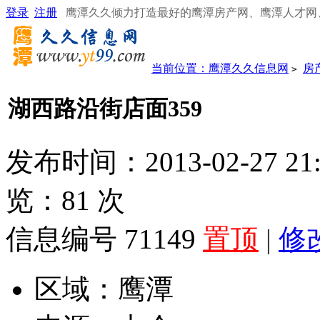
登录
注册
鹰潭久久倾力打造最好的鹰潭房产网、鹰潭人才网
当前位置：
鹰潭久久信息网
房
>
湖西路沿街店面359
发布时间：2013-02-27 21
览：
81
次
信息编号 71149
置顶
|
修
区域：
鹰潭