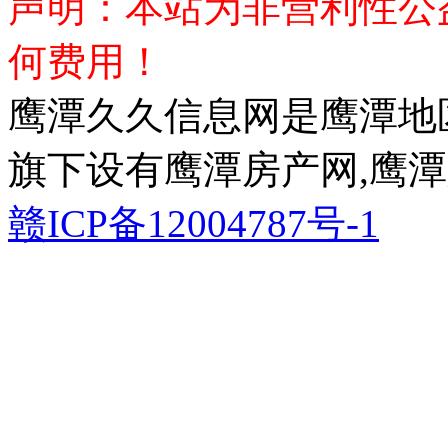
声明：本站为非营利性公
何费用！
鹰潭久久信息网是鹰潭地
旗下设有鹰潭房产网,鹰潭
赣ICP备12004787号-1