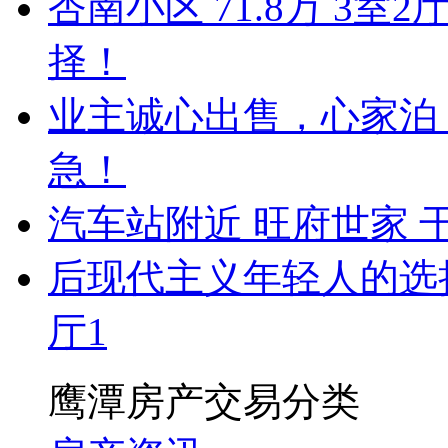
杏南小区 71.8万 3
择！
业主诚心出售，心家泊 5
急！
汽车站附近 旺府世家 
后现代主义年轻人的选择！
厅1
鹰潭房产交易分类