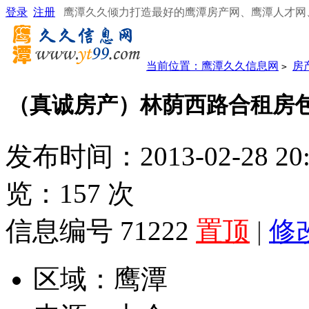
登录
注册
鹰潭久久倾力打造最好的鹰潭房产网、鹰潭人才网
当前位置：
鹰潭久久信息网
房
>
（真诚房产）林荫西路合租房
发布时间：2013-02-28 20
览：
157
次
信息编号 71222
置顶
|
修
区域：
鹰潭