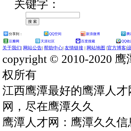
关键字：
分享到：
QQ空间
新浪微博
腾
豆瓣网
天涯社区
百度搜藏
QQ收
关于我们
|
网站公告
|
帮助中心
|
友情链接
|
网站地图
|
官方博客
|
copyright © 2010-
权所有
江西鹰潭最好的鹰潭人才
网，尽在鹰潭久久
鹰潭人才网：鹰潭久久信