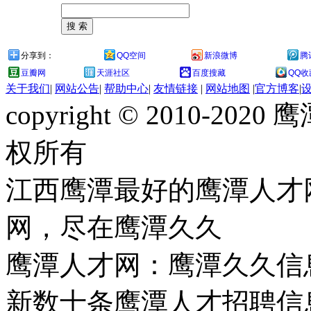
分享到：
QQ空间
新浪微博
腾
豆瓣网
天涯社区
百度搜藏
QQ收
关于我们
|
网站公告
|
帮助中心
|
友情链接
|
网站地图
|
官方博客
|
copyright © 2010-
权所有
江西鹰潭最好的鹰潭人才
网，尽在鹰潭久久
鹰潭人才网：鹰潭久久信
新数十条鹰潭人才招聘信