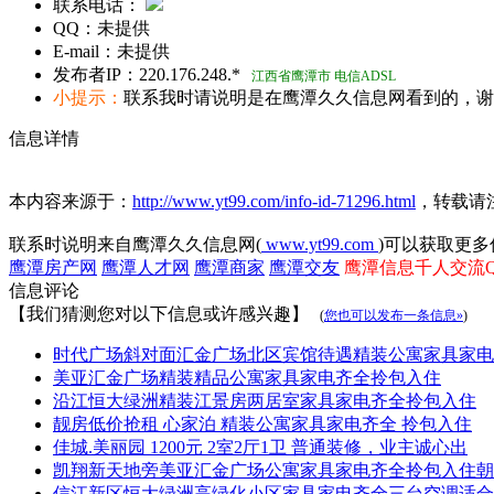
联系电话：
QQ：
未提供
E-mail：
未提供
发布者IP：
220.176.248.*
江西省鹰潭市 电信ADSL
小提示：
联系我时请说明是在鹰潭久久信息网看到的，谢
信息详情
本内容来源于：
http://www.yt99.com/info-id-71296.html
，转载请
联系时说明来自鹰潭久久信息网(
www.yt99.com
)可以获取更多
鹰潭房产网
鹰潭人才网
鹰潭商家
鹰潭交友
鹰潭信息千人交流QQ群
信息评论
【我们猜测您对以下信息或许感兴趣】
(
您也可以发布一条信息»
)
时代广场斜对面汇金广场北区宾馆待遇精装公寓家具家电
美亚汇金广场精装精品公寓家具家电齐全拎包入住
沿江恒大绿洲精装江景房两居室家具家电齐全拎包入住
靓房低价抢租 心家泊 精装公寓家具家电齐全 拎包入住
佳城.美丽园 1200元 2室2厅1卫 普通装修，业主诚心出
凯翔新天地旁美亚汇金广场公寓家具家电齐全拎包入住朝
信江新区恒大绿洲高绿化小区家具家电齐全三台空调适合