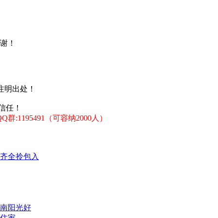
谢！
注明出处！
信任！
:1195491（可容纳2000人）
齐全拎包入
南阳光好
住家