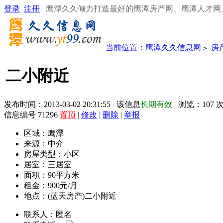
登录
注册
鹰潭久久倾力打造最好的鹰潭房产网、鹰潭人才网
当前位置：
鹰潭久久信息网
房
>
二小附近
发布时间：2013-03-02 20:31:55 该信息
长期有效
浏览：
107
信息编号 71296
置顶
|
修改
|
删除
|
举报
区域：
鹰潭
来源：
中介
房屋类型：
小区
居室：
三居室
面积：
90平方米
租金：
900元/月
地点：
(蓝天房产)二小附近
联系人：
匿名