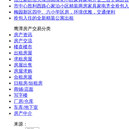
市中心胜利西路心家泊小区精装两房家具家电齐全拎包入
梅园新区四中、六小学区房，环境优雅，交通便利
拎包入住的全新精装公寓出租
鹰潭房产交易分类
房产资讯
房产交流
楼盘楼市
出租房屋
求租房屋
房屋出售
房屋求购
合租房屋
日租房/短租房
商铺/店面
写字楼
厂房/仓库
车库/地下室
房产中介
来源：