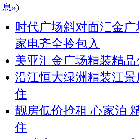
息»
)
时代广场斜对面汇金广
家电齐全拎包入
美亚汇金广场精装精品
沿江恒大绿洲精装江景
住
靓房低价抢租 心家泊 
住