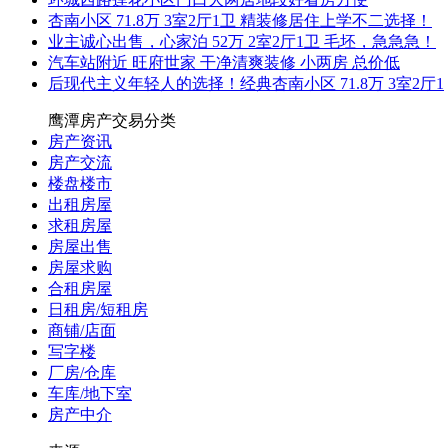
杏南小区 71.8万 3室2厅1卫 精装修居住上学不二选择！
业主诚心出售，心家泊 52万 2室2厅1卫 毛坯，急急急！
汽车站附近 旺府世家 干净清爽装修 小两房 总价低
后现代主义年轻人的选择！经典杏南小区 71.8万 3室2厅1
鹰潭房产交易分类
房产资讯
房产交流
楼盘楼市
出租房屋
求租房屋
房屋出售
房屋求购
合租房屋
日租房/短租房
商铺/店面
写字楼
厂房/仓库
车库/地下室
房产中介