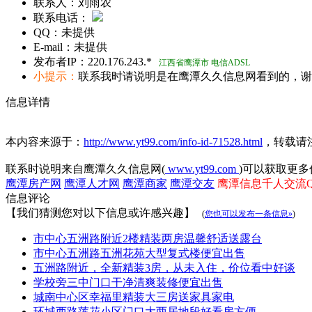
联系人：
刘雨农
联系电话：
QQ：
未提供
E-mail：
未提供
发布者IP：
220.176.243.*
江西省鹰潭市 电信ADSL
小提示：
联系我时请说明是在鹰潭久久信息网看到的，谢
信息详情
本内容来源于：
http://www.yt99.com/info-id-71528.html
，转载请
联系时说明来自鹰潭久久信息网(
www.yt99.com
)可以获取更多
鹰潭房产网
鹰潭人才网
鹰潭商家
鹰潭交友
鹰潭信息千人交流QQ群
信息评论
【我们猜测您对以下信息或许感兴趣】
(
您也可以发布一条信息»
)
市中心五洲路附近2楼精装两房温馨舒适送露台
市中心五洲路五洲花苑大型复式楼便宜出售
五洲路附近，全新精装3房，从未入住，价位看中好谈
学校旁三中门口干净清爽装修便宜出售
城南中心区幸福里精装大三房送家具家电
环城西路莲花小区门口大两居地段好看房方便