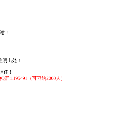
谢！
注明出处！
信任！
:1195491（可容纳2000人）