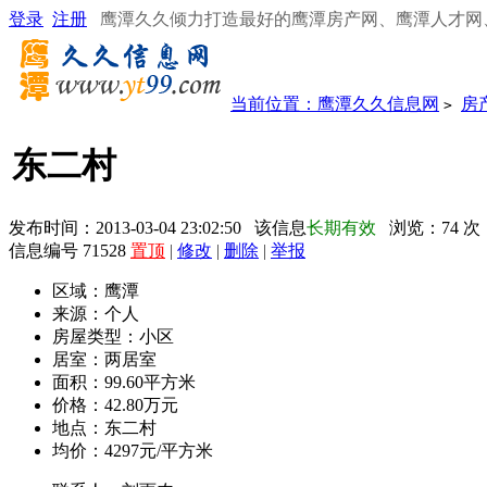
登录
注册
鹰潭久久倾力打造最好的鹰潭房产网、鹰潭人才网
当前位置：
鹰潭久久信息网
房
>
东二村
发布时间：2013-03-04 23:02:50 该信息
长期有效
浏览：
74
次
信息编号 71528
置顶
|
修改
|
删除
|
举报
区域：
鹰潭
来源：
个人
房屋类型：
小区
居室：
两居室
面积：
99.60平方米
价格：
42.80万元
地点：
东二村
均价：
4297元/平方米