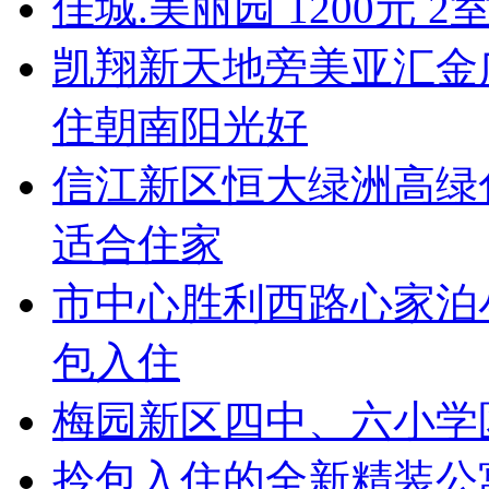
佳城.美丽园 1200元 
凯翔新天地旁美亚汇金
住朝南阳光好
信江新区恒大绿洲高绿
适合住家
市中心胜利西路心家泊
包入住
梅园新区四中、六小学
拎包入住的全新精装公