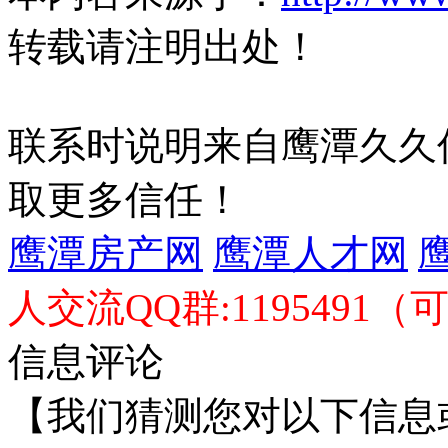
转载请注明出处！
联系时说明来自鹰潭久久
取更多信任！
鹰潭房产网
鹰潭人才网
人交流QQ群:1195491（
信息评论
【我们猜测您对以下信息