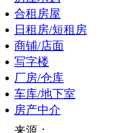
合租房屋
日租房/短租房
商铺/店面
写字楼
厂房/仓库
车库/地下室
房产中介
来源：