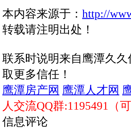
本内容来源于：
http://ww
转载请注明出处！
联系时说明来自鹰潭久久
取更多信任！
鹰潭房产网
鹰潭人才网
人交流QQ群:1195491（
信息评论