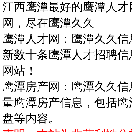
江西鹰潭最好的鹰潭人才
网，尽在鹰潭久久
鹰潭人才网：鹰潭久久信
新数十条鹰潭人才招聘信
网站！
鹰潭房产网：鹰潭久久信
量鹰潭房产信息，包括鹰
盘等内容。