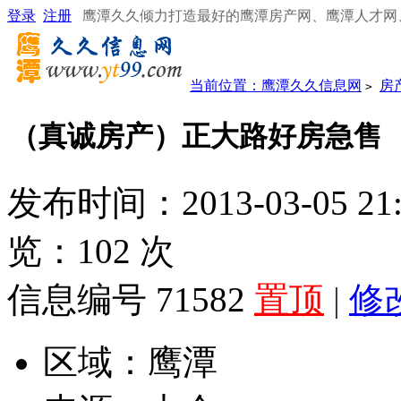
登录
注册
鹰潭久久倾力打造最好的鹰潭房产网、鹰潭人才网
当前位置：
鹰潭久久信息网
房
>
（真诚房产）正大路好房急售
发布时间：2013-03-05 21
览：
102
次
信息编号 71582
置顶
|
修
区域：
鹰潭