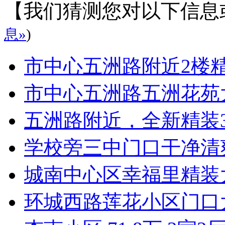
【我们猜测您对以下信息
息»
)
市中心五洲路附近2楼
市中心五洲路五洲花苑
五洲路附近，全新精装
学校旁三中门口干净清
城南中心区幸福里精装
环城西路莲花小区门口