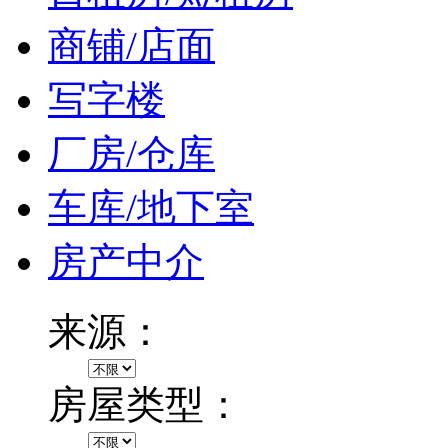
商铺/店面
写字楼
厂房/仓库
车库/地下室
房产中介
来源：
房屋类型：