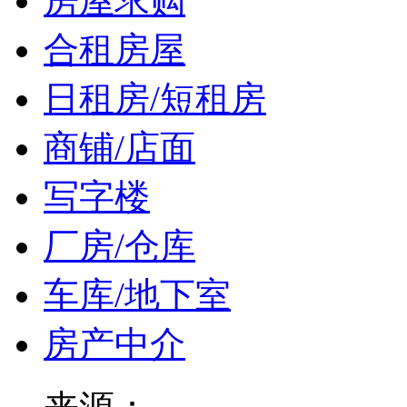
房屋求购
合租房屋
日租房/短租房
商铺/店面
写字楼
厂房/仓库
车库/地下室
房产中介