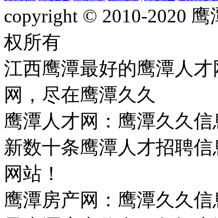
copyright © 2010-
权所有
江西鹰潭最好的鹰潭人才
网，尽在鹰潭久久
鹰潭人才网：鹰潭久久信
新数十条鹰潭人才招聘信
网站！
鹰潭房产网：鹰潭久久信