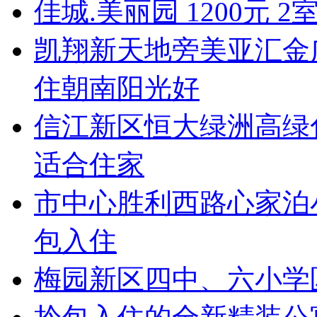
佳城.美丽园 1200元 
凯翔新天地旁美亚汇金
住朝南阳光好
信江新区恒大绿洲高绿
适合住家
市中心胜利西路心家泊
包入住
梅园新区四中、六小学