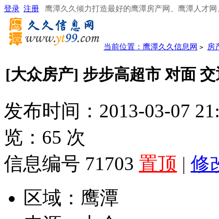
登录
注册
鹰潭久久倾力打造最好的鹰潭房产网、鹰潭人才网
当前位置：
鹰潭久久信息网
房
>
[大众房产] 步步高超市 对面 
发布时间：2013-03-07 21
览：
65
次
信息编号 71703
置顶
|
修
区域：
鹰潭