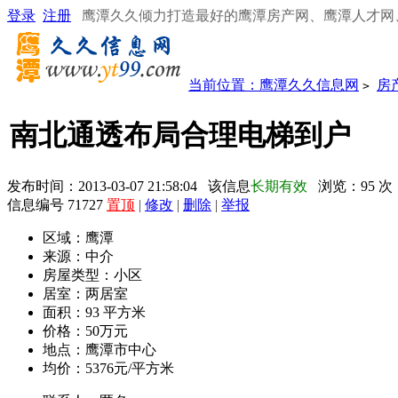
登录
注册
鹰潭久久倾力打造最好的鹰潭房产网、鹰潭人才网
当前位置：
鹰潭久久信息网
房
>
南北通透布局合理电梯到户
发布时间：2013-03-07 21:58:04 该信息
长期有效
浏览：
95
次
信息编号 71727
置顶
|
修改
|
删除
|
举报
区域：
鹰潭
来源：
中介
房屋类型：
小区
居室：
两居室
面积：
93 平方米
价格：
50万元
地点：
鹰潭市中心
均价：
5376元/平方米