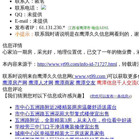
联系人：
匿名
联系电话：
QQ：
未提供
E-mail：
未提供
发布者IP：
61.131.230.*
江西省鹰潭市 电信ADSL
小提示：
联系我时请说明是在鹰潭久久信息网看到的，谢
信息详情
心家泊一期房，采光好，地理位置优，已交了一年的物业费，
本内容来源于：
http://www.yt99.com/info-id-71727.html
，转载请
联系时说明来自鹰潭久久信息网(
www.yt99.com
)可以获取更多
鹰潭房产网
鹰潭人才网
鹰潭商家
鹰潭交友
鹰潭信息千人交流QQ群
信息评论
【我们猜测您对以下信息或许感兴趣】
(
您也可以发布一条信息»
)
市中心五洲路附近2楼精装两房温馨舒适送露台
市中心五洲路五洲花苑大型复式楼便宜出售
五洲路附近，全新精装3房，从未入住，价位看中好谈
学校旁三中门口干净清爽装修便宜出售
城南中心区幸福里精装大三房送家具家电