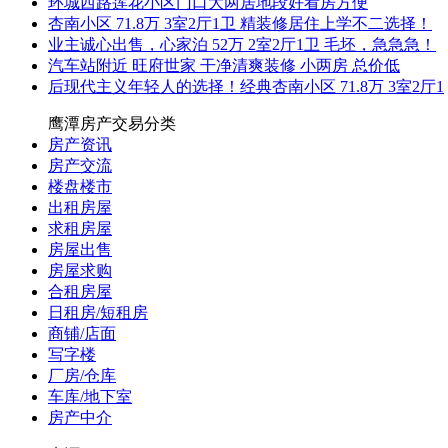
环城西路莲花小区门口大两居地段好看房方便
杏南小区 71.8万 3室2厅1卫 精装修居住上学不二选择！
业主诚心出售，心家泊 52万 2室2厅1卫 毛坯，急急急！
汽车站附近 旺府世家 干净清爽装修 小两房 总价低
后现代主义年轻人的选择！经典杏南小区 71.8万 3室2厅1
鹰潭房产交易分类
房产资讯
房产交流
楼盘楼市
出租房屋
求租房屋
房屋出售
房屋求购
合租房屋
日租房/短租房
商铺/店面
写字楼
厂房/仓库
车库/地下室
房产中介