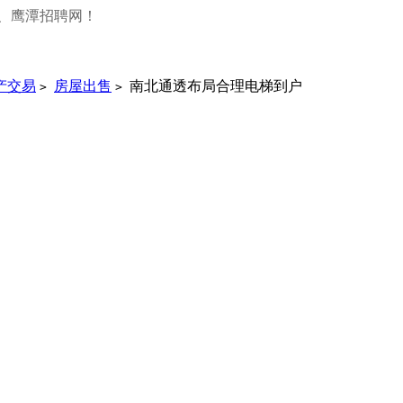
、鹰潭招聘网！
产交易
房屋出售
南北通透布局合理电梯到户
>
>