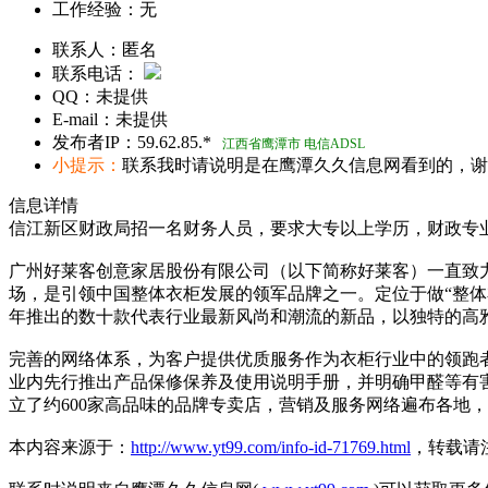
工作经验：
无
联系人：
匿名
联系电话：
QQ：
未提供
E-mail：
未提供
发布者IP：
59.62.85.*
江西省鹰潭市 电信ADSL
小提示：
联系我时请说明是在鹰潭久久信息网看到的，谢
信息详情
信江新区财政局招一名财务人员，要求大专以上学历，财政专
广州好莱客创意家居股份有限公司（以下简称好莱客）一直致
场，是引领中国整体衣柜发展的领军品牌之一。定位于做“整
年推出的数十款代表行业最新风尚和潮流的新品，以独特的高
完善的网络体系，为客户提供优质服务作为衣柜行业中的领跑
业内先行推出产品保修保养及使用说明手册，并明确甲醛等有害
立了约600家高品味的品牌专卖店，营销及服务网络遍布各地
本内容来源于：
http://www.yt99.com/info-id-71769.html
，转载请