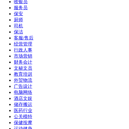
收银员
服务员
保安
厨师
司机
保洁
客服/售后
经营管理
行政人事
市场营销
财务会计
文秘文员
教育培训
外贸物流
广告设计
电脑网络
酒店文娱
储存搬运
医药行业
公关模特
保健按摩
运动健身