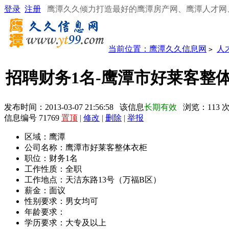
登录
注册
鹰潭久久倾力打造最好的鹰潭房产网、鹰潭人才网
当前位置：
鹰潭久久信息网
人
>
招聘财务1名-鹰潭市好莱客整
发布时间：2013-03-07 21:56:58 该信息
长期有效
浏览：
113
信息编号 71769
置顶
|
修改
|
删除
|
举报
区域：
鹰潭
公司名称：
鹰潭市好莱客整体衣柜
职位：
财务1名
工作性质：
全职
工作地点：
天洁东路13号（万福B区）
薪金：
面议
性别要求：
男女均可
年龄要求：
学历要求：
大专及以上