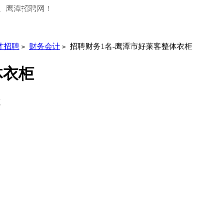
、鹰潭招聘网！
才招聘
财务会计
招聘财务1名-鹰潭市好莱客整体衣柜
>
>
体衣柜
次