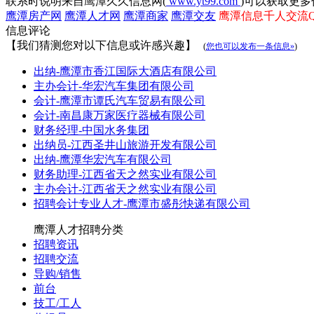
联系时说明来自鹰潭久久信息网(
www.yt99.com
)可以获取更多
鹰潭房产网
鹰潭人才网
鹰潭商家
鹰潭交友
鹰潭信息千人交流QQ群
信息评论
【我们猜测您对以下信息或许感兴趣】
(
您也可以发布一条信息»
)
出纳-鹰潭市香江国际大酒店有限公司
主办会计-华宏汽车集团有限公司
会计-鹰潭市谭氏汽车贸易有限公司
会计-南昌康万家医疗器械有限公司
财务经理-中国水务集团
出纳员-江西圣井山旅游开发有限公司
出纳-鹰潭华宏汽车有限公司
财务助理-江西省天之然实业有限公司
主办会计-江西省天之然实业有限公司
招聘会计专业人才-鹰潭市盛彤快递有限公司
鹰潭人才招聘分类
招聘资讯
招聘交流
导购/销售
前台
技工/工人