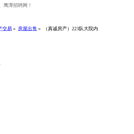
、鹰潭招聘网！
产交易
房屋出售
（真诚房产）223队大院内
>
>
次