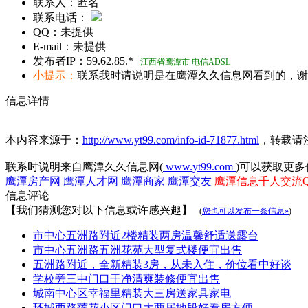
联系人：
匿名
联系电话：
QQ：
未提供
E-mail：
未提供
发布者IP：
59.62.85.*
江西省鹰潭市 电信ADSL
小提示：
联系我时请说明是在鹰潭久久信息网看到的，谢
信息详情
本内容来源于：
http://www.yt99.com/info-id-71877.html
，转载请
联系时说明来自鹰潭久久信息网(
www.yt99.com
)可以获取更多
鹰潭房产网
鹰潭人才网
鹰潭商家
鹰潭交友
鹰潭信息千人交流QQ群
信息评论
【我们猜测您对以下信息或许感兴趣】
(
您也可以发布一条信息»
)
市中心五洲路附近2楼精装两房温馨舒适送露台
市中心五洲路五洲花苑大型复式楼便宜出售
五洲路附近，全新精装3房，从未入住，价位看中好谈
学校旁三中门口干净清爽装修便宜出售
城南中心区幸福里精装大三房送家具家电
环城西路莲花小区门口大两居地段好看房方便