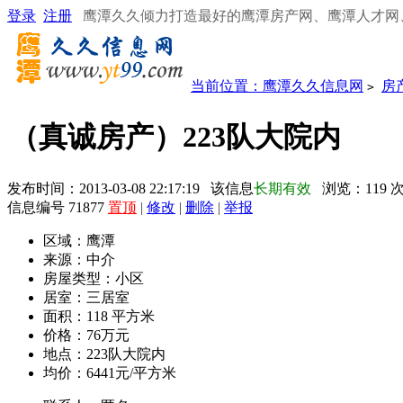
登录
注册
鹰潭久久倾力打造最好的鹰潭房产网、鹰潭人才网
当前位置：
鹰潭久久信息网
房
>
（真诚房产）223队大院内
发布时间：2013-03-08 22:17:19 该信息
长期有效
浏览：
119
信息编号 71877
置顶
|
修改
|
删除
|
举报
区域：
鹰潭
来源：
中介
房屋类型：
小区
居室：
三居室
面积：
118 平方米
价格：
76万元
地点：
223队大院内
均价：
6441元/平方米