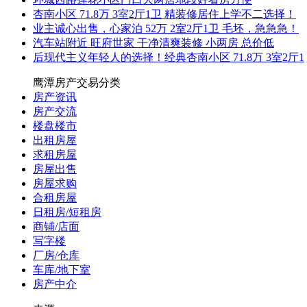
杏南小区 71.8万 3室2厅1卫 精装修居住上学不二选择！
业主诚心出售，心家泊 52万 2室2厅1卫 毛坯，急急急！
汽车站附近 旺府世家 干净清爽装修 小两房 总价低
后现代主义年轻人的选择！经典杏南小区 71.8万 3室2厅1
鹰潭房产交易分类
房产资讯
房产交流
楼盘楼市
出租房屋
求租房屋
房屋出售
房屋求购
合租房屋
日租房/短租房
商铺/店面
写字楼
厂房/仓库
车库/地下室
房产中介