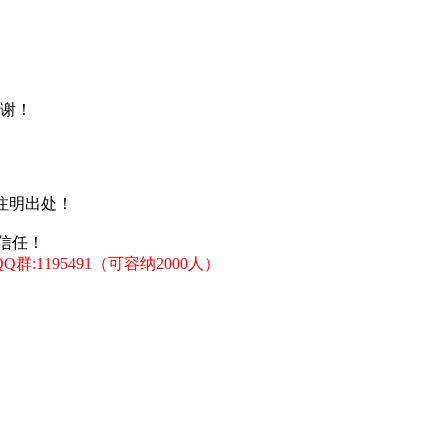
谢！
注明出处！
信任！
:1195491（可容纳2000人）