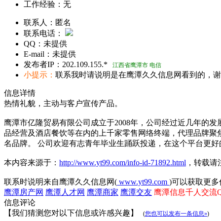
工作经验：
无
联系人：
匿名
联系电话：
QQ：
未提供
E-mail：
未提供
发布者IP：
202.109.155.*
江西省鹰潭市 电信
小提示：
联系我时请说明是在鹰潭久久信息网看到的，谢
信息详情
热情礼貌，主动与客户宣传产品。
鹰潭市亿隆贸易有限公司成立于2008年，公司经过近几年的
品经营及酒店餐饮等在内的上千家零售网络终端，代理品牌聚
名品牌。 公司欢迎有志青年毕业生踊跃投递，在这个平台更好
本内容来源于：
http://www.yt99.com/info-id-71892.html
，转载请
联系时说明来自鹰潭久久信息网(
www.yt99.com
)可以获取更多
鹰潭房产网
鹰潭人才网
鹰潭商家
鹰潭交友
鹰潭信息千人交流QQ群
信息评论
【我们猜测您对以下信息或许感兴趣】
(
您也可以发布一条信息»
)