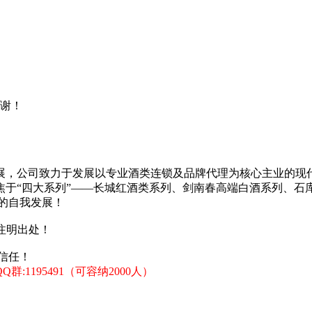
谢！
发展，公司致力于发展以专业酒类连锁及品牌代理为核心主业的现
焦于“四大系列”——长城红酒类系列、剑南春高端白酒系列、石
的自我发展！
注明出处！
信任！
:1195491（可容纳2000人）