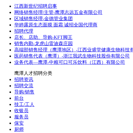
江西新世纪招聘启事
网络销售经理/主管-鹰潭志远五金有限公司
区域销售经理-金德管业集团
华婷露原生态面膜 面霜 诚招全国代理商
招聘代理
店长、店助、导购-KFT脚王
销售内勤-龙虎山雷迪森庄园
高端部销售经理（鹰潭地区）-江西业盛堂健康生物科技
医药销售代表（鹰潭）-浙江我武生物科技股份有限公司
业务代表—鹰潭-中粮可口可乐饮料（江西）有限公司
鹰潭人才招聘分类
招聘资讯
招聘交流
导购/销售
前台
技工/工人
收银员
服务员
保安
厨师