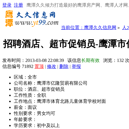
登录
注册
鹰潭久久倾力打造最好的鹰潭房产网、鹰潭人才网
当前位置：
鹰潭久久信息网
人
>
招聘酒店、超市促销员-鹰潭市
发布时间：2013-03-08 22:08:39 该信息
长期有效
浏览：
132
信息编号 71892
置顶
|
修改
|
删除
|
举报
区域：
全市
公司名称：
鹰潭市亿隆贸易有限公司
职位：
酒店、超市促销员
工作性质：
全职
工作地点：
鹰潭市体育北路儿童体育学校对面
薪金：
面议
性别要求：
男女均可
年龄要求：
学历要求：
初中及以上