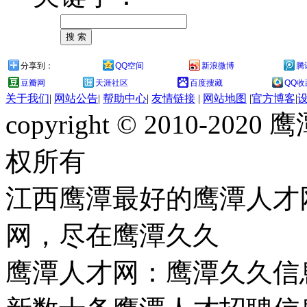
分享到：
QQ空间
新浪微博
腾
豆瓣网
天涯社区
百度搜藏
QQ收
关于我们
|
网站公告
|
帮助中心
|
友情链接
|
网站地图
|
官方博客
|
copyright © 2010-
权所有
江西鹰潭最好的鹰潭人才
网，尽在鹰潭久久
鹰潭人才网：鹰潭久久信