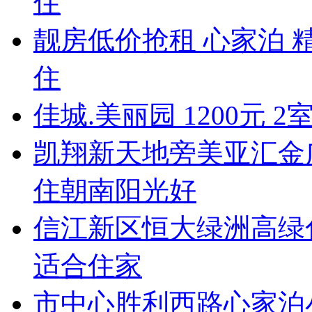
住
靓房低价抢租 心家泊 
住
佳城.美丽园 1200元 
凯翔新天地旁美亚汇金
住朝南阳光好
信江新区恒大绿洲高绿
适合住家
市中心胜利西路心家泊