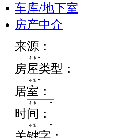
车库/地下室
房产中介
来源：
房屋类型：
居室：
时间：
关键字：