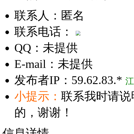
联系人：
匿名
联系电话：
QQ：
未提供
E-mail：
未提供
发布者IP：
59.62.83.*
江
小提示：
联系我时请说
的，谢谢！
信息详情