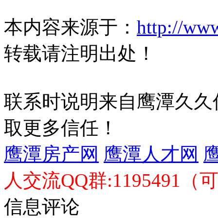
本内容来源于：
http://ww
转载请注明出处！
联系时说明来自鹰潭久久
取更多信任！
鹰潭房产网
鹰潭人才网
人交流QQ群:1195491（
信息评论