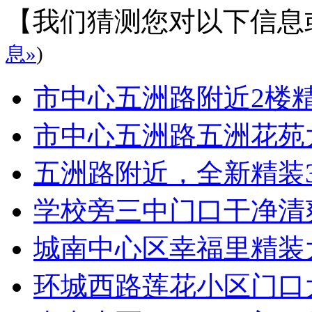
【我们猜测您对以下信息
息»
)
市中心五洲路附近2楼
市中心五洲路五洲花苑
五洲路附近，全新精装
学校旁三中门口干净清
城南中心区幸福里精装
环城西路莲花小区门口