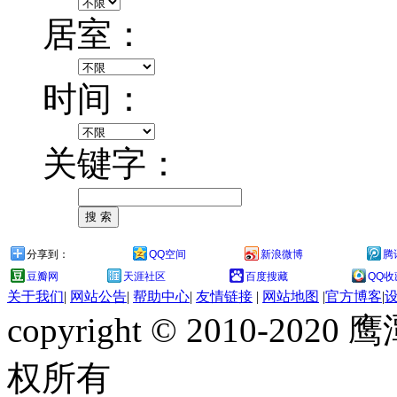
居室：
时间：
关键字：
分享到：
QQ空间
新浪微博
腾
豆瓣网
天涯社区
百度搜藏
QQ收
关于我们
|
网站公告
|
帮助中心
|
友情链接
|
网站地图
|
官方博客
|
copyright © 2010-
权所有