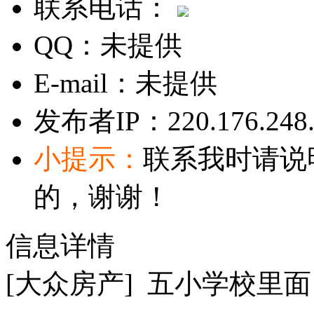
联系电话：
QQ：
未提供
E-mail：
未提供
发布者IP：
220.176.248
小提示：
联系我时请说
的，谢谢！
信息详情
[大众房产] 五小学校里面