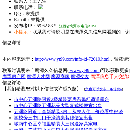
联系人：
王先生
联系电话：
QQ：
未提供
E-mail：
未提供
发布者IP：
59.62.83.*
江西省鹰潭市 电信ADSL
小提示：
联系我时请说明是在鹰潭久久信息网看到的，谢
信息详情
本内容来源于：
http://www.yt99.com/info-id-72010.html
，转载请
联系时说明来自鹰潭久久信息网(
www.yt99.com
)可以获取更多
鹰潭房产网
鹰潭人才网
鹰潭商家
鹰潭交友
鹰潭信息千人交流QQ群
信息评论
【我们猜测您对以下信息或许感兴趣】
(
您也可以发布一条信息»
)
市中心五洲路附近2楼精装两房温馨舒适送露台
市中心五洲路五洲花苑大型复式楼便宜出售
五洲路附近，全新精装3房，从未入住，价位看中好谈
学校旁三中门口干净清爽装修便宜出售
城南中心区幸福里精装大三房送家具家电
环城西路莲花小区门口大两居地段好看房方便