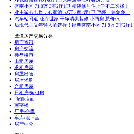
杏南小区 71.8万 3室2厅1卫 精装修居住上学不二选择！
业主诚心出售，心家泊 52万 2室2厅1卫 毛坯，急急急！
汽车站附近 旺府世家 干净清爽装修 小两房 总价低
后现代主义年轻人的选择！经典杏南小区 71.8万 3室2厅1
鹰潭房产交易分类
房产资讯
房产交流
楼盘楼市
出租房屋
求租房屋
房屋出售
房屋求购
合租房屋
日租房/短租房
商铺/店面
写字楼
厂房/仓库
车库/地下室
房产中介