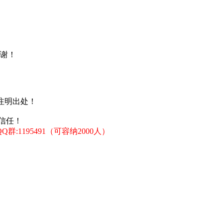
谢！
注明出处！
信任！
:1195491（可容纳2000人）