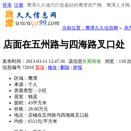
登录
注册
鹰潭久久倾力打造最好的鹰潭房产网、鹰潭人才网
当前位置：
鹰潭久久信息网
房
>
店面在五州路与四海路叉口处
发布时间：2013-03-11 12:47:36 该信息
长期有效
浏览：
118
信息编号 72010
置顶
|
修改
|
删除
|
举报
区域：
鹰潭
来源：
个人
房屋类型：
小区
居室：
独居
面积：
43平方米
价格：
28.00万元
地点：
店铺在五州路与四海路叉口处
均价：
6512元/平方米