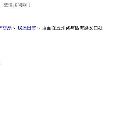
、鹰潭招聘网！
产交易
房屋出售
店面在五州路与四海路叉口处
>
>
次