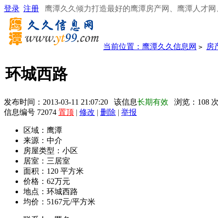
登录
注册
鹰潭久久倾力打造最好的鹰潭房产网、鹰潭人才网
当前位置：
鹰潭久久信息网
房
>
环城西路
发布时间：2013-03-11 21:07:20 该信息
长期有效
浏览：
108
信息编号 72074
置顶
|
修改
|
删除
|
举报
区域：
鹰潭
来源：
中介
房屋类型：
小区
居室：
三居室
面积：
120 平方米
价格：
62万元
地点：
环城西路
均价：
5167元/平方米