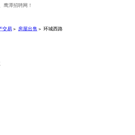
、鹰潭招聘网！
产交易
房屋出售
环城西路
>
>
次