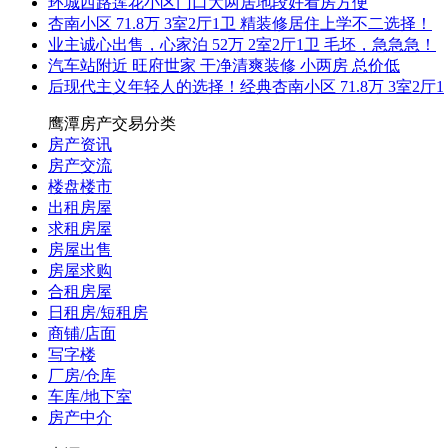
环城西路莲花小区门口大两居地段好看房方便
杏南小区 71.8万 3室2厅1卫 精装修居住上学不二选择！
业主诚心出售，心家泊 52万 2室2厅1卫 毛坯，急急急！
汽车站附近 旺府世家 干净清爽装修 小两房 总价低
后现代主义年轻人的选择！经典杏南小区 71.8万 3室2厅1
鹰潭房产交易分类
房产资讯
房产交流
楼盘楼市
出租房屋
求租房屋
房屋出售
房屋求购
合租房屋
日租房/短租房
商铺/店面
写字楼
厂房/仓库
车库/地下室
房产中介