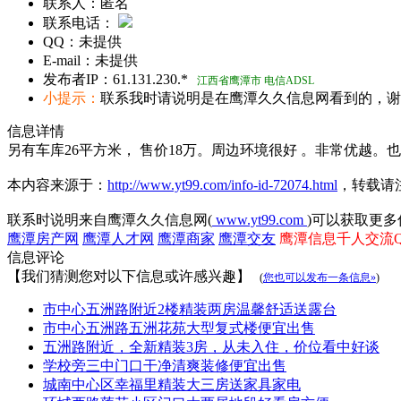
联系人：
匿名
联系电话：
QQ：
未提供
E-mail：
未提供
发布者IP：
61.131.230.*
江西省鹰潭市 电信ADSL
小提示：
联系我时请说明是在鹰潭久久信息网看到的，谢
信息详情
另有车库26平方米， 售价18万。周边环境很好 。非常优越。
本内容来源于：
http://www.yt99.com/info-id-72074.html
，转载请
联系时说明来自鹰潭久久信息网(
www.yt99.com
)可以获取更多
鹰潭房产网
鹰潭人才网
鹰潭商家
鹰潭交友
鹰潭信息千人交流QQ群
信息评论
【我们猜测您对以下信息或许感兴趣】
(
您也可以发布一条信息»
)
市中心五洲路附近2楼精装两房温馨舒适送露台
市中心五洲路五洲花苑大型复式楼便宜出售
五洲路附近，全新精装3房，从未入住，价位看中好谈
学校旁三中门口干净清爽装修便宜出售
城南中心区幸福里精装大三房送家具家电