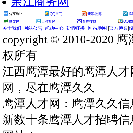
余江商务网
分享到：
QQ空间
新浪微博
腾
豆瓣网
天涯社区
百度搜藏
QQ收
关于我们
|
网站公告
|
帮助中心
|
友情链接
|
网站地图
|
官方博客
|
copyright © 2010-
权所有
江西鹰潭最好的鹰潭人才
网，尽在鹰潭久久
鹰潭人才网：鹰潭久久信
新数十条鹰潭人才招聘信