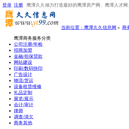
登录
注册
鹰潭久久倾力打造最好的鹰潭房产网、鹰潭人才网
当前位置：
鹰潭久久信息网
商
>
鹰潭商务服务分类
公司注册/年检
招商加盟
金融/担保贷款
网站建设
印刷/数码快印
广告设计
物流/货运
设备租赁维修
礼品定制
展览/展示
会计/审计
律师
调查/清欠
商务其他