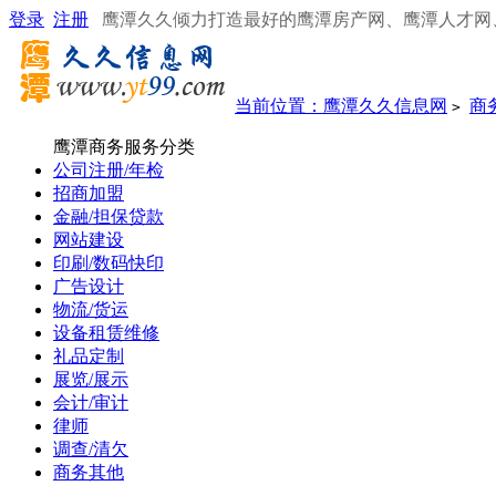
登录
注册
鹰潭久久倾力打造最好的鹰潭房产网、鹰潭人才网
当前位置：
鹰潭久久信息网
商
>
鹰潭商务服务分类
公司注册/年检
招商加盟
金融/担保贷款
网站建设
印刷/数码快印
广告设计
物流/货运
设备租赁维修
礼品定制
展览/展示
会计/审计
律师
调查/清欠
商务其他